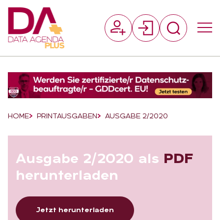
Suchfeld
Suchen
Breadcrumb-Navigation
HOME
PRINTAUSGABEN
AUSGABE 2/2020
Aus­ga­be 2/2020 als
PDF
her­un­ter­la­den
Jetzt herunterladen