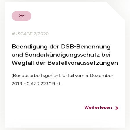
DA+
AUSGABE 2/2020
Be­en­di­gung der DSB-Be­nen­nung
und Son­der­kün­di­gungs­schutz bei
Weg­fall der Be­stell­vor­aus­set­zun­gen
(Bundesarbeitsgericht, Urteil vom 5. Dezember
2019 – 2 AZR 223/19 –)…
Weiterlesen