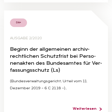
DA+
AUSGABE 2/2020
Be­ginn der all­ge­mei­nen ar­chiv­
recht­li­chen Schutz­frist bei Per­so­
nen­ak­ten des Bun­des­am­tes für Ver­
fas­sungs­schutz (Ls)
(Bundesverwaltungsgericht, Urteil vom 11.
Dezember 2019 – 6 C 21.18 –)…
Weiterlesen