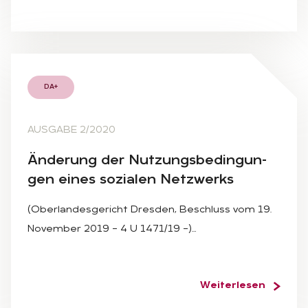
DA+
AUSGABE 2/2020
Än­de­rung der Nut­zungs­be­din­gun­
gen ei­nes so­zia­len Netz­werks
(Oberlandesgericht Dresden, Beschluss vom 19.
November 2019 – 4 U 1471/19 –)…
Weiterlesen