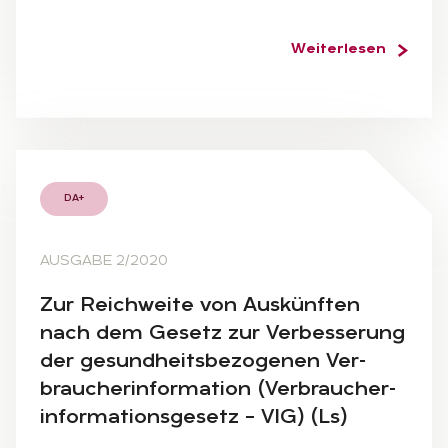
Weiterlesen
DA+
AUSGABE 2/2020
Zur Reich­wei­te von Aus­künf­ten
nach dem Ge­setz zur Ver­bes­se­rung
der ge­sund­heits­be­zo­ge­nen Ver­
brau­cher­infor­ma­ti­on (Ver­brau­cher­
infor­ma­ti­ons­ge­setz – VIG) (Ls)