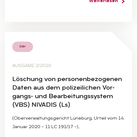
Weiterlesen
DA+
AUSGABE 2/2020
Lö­schung von per­so­nen­be­zo­ge­nen
Da­ten aus dem po­li­zei­li­chen Vor­
gangs- und Be­ar­bei­tungs­sys­tem
(VBS) NI­VA­DIS (Ls)
(Oberverwaltungsgericht Lüneburg, Urteil vom 14.
Januar 2020 – 11 LC 191/17 –)…