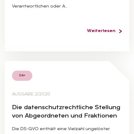
Verantwortlichen oder A…
Weiterlesen
DA+
AUSGABE 2/2020
Die da­ten­schutz­recht­li­che Stel­lung
von Ab­ge­ord­ne­ten und Frak­tio­nen
Die DS-GVO enthält eine Vielzahl ungelöster