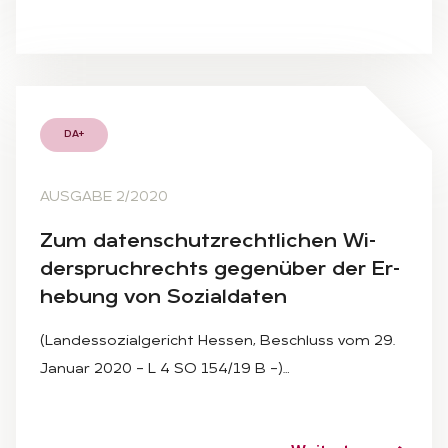
DA+
AUSGABE 2/2020
Zum da­ten­schutz­recht­li­chen Wi­
der­spruch­rechts ge­gen­über der Er­
he­bung von So­zi­al­da­ten
(Landessozialgericht Hessen, Beschluss vom 29.
Januar 2020 – L 4 SO 154/19 B –)…