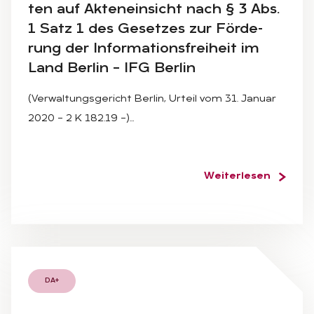
ten auf Ak­ten­ein­sicht nach § 3 Abs.
1 Satz 1 des Ge­set­zes zur För­de­
rung der In­for­ma­ti­ons­frei­heit im
Land Ber­lin – IFG Ber­lin
(Verwaltungsgericht Berlin, Urteil vom 31. Januar
2020 – 2 K 182.19 –)…
Weiterlesen
DA+