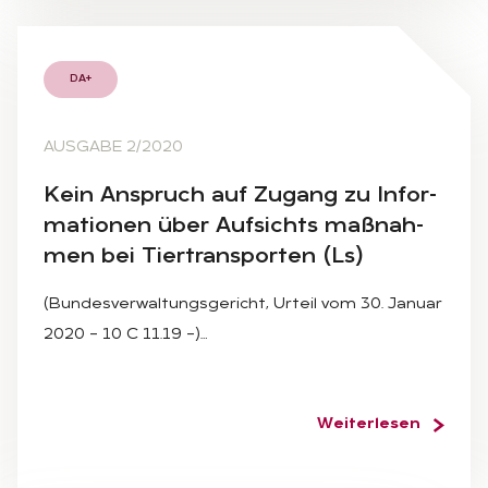
DA+
AUSGABE 2/2020
Kein An­spruch auf Zu­gang zu In­for­
ma­tio­nen über Auf­sichts maß­nah­
men bei Tier­trans­por­ten (Ls)
(Bundesverwaltungsgericht, Urteil vom 30. Januar
2020 – 10 C 11.19 –)…
Weiterlesen