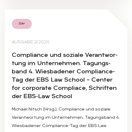
DA+
AUSGABE 2/2020
Com­pli­an­ce und so­zia­le Ver­ant­wor­
tung im Un­ter­neh­men. Ta­gungs­
band 4. Wies­ba­de­ner Com­pli­an­ce-
Tag der EBS Law School – Cen­ter
for cor­po­ra­te Com­pli­ace, Schrif­ten
der EBS-Law School
Michael Nitsch (Hrsg.), Compliance und soziale
Verantwortung im Unternehmen, Tagungsband 4.
Wiesbadener Compliance-Tag der EBS Law