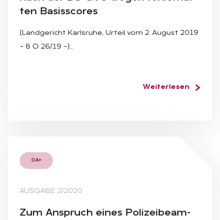
ten Ba­sisscores
(Landgericht Karlsruhe, Urteil vom 2. August 2019
– 8 O 26/19 –)…
Weiterlesen
DA+
AUSGABE 2/2020
Zum An­spruch ei­nes Po­li­zei­be­am­