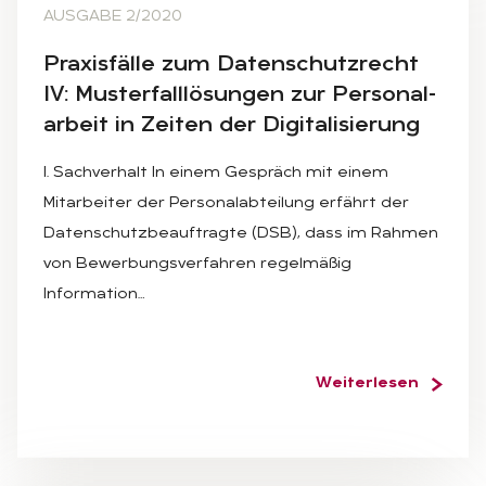
AUSGABE 2/2020
Pra­xis­fäl­le zum Da­ten­schutz­recht
IV: Mus­ter­fall­lö­sun­gen zur Per­so­nal­
ar­beit in Zei­ten der Di­gi­ta­li­sie­rung
I. Sachverhalt In einem Gespräch mit einem
Mitarbeiter der Personalabteilung erfährt der
Datenschutzbeauftragte (DSB), dass im Rahmen
von Bewerbungsverfahren regelmäßig
Information…
Weiterlesen