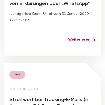
von Er­klä­run­gen über „Whats­App“
(Landgericht Bonn, Urteil vom 31. Januar 2020 –
17 O 323t19)…
Weiterlesen
DA+
AUSGABE 2/2020
Streit­wert bei Tracking-E-Mails (n.