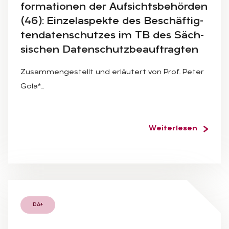
for­ma­tio­nen der Auf­sichts­be­hör­den
(46): Ein­zel­as­pek­te des Be­schäf­tig­
ten­da­ten­schut­zes im TB des Säch­
si­schen Da­ten­schutz­be­auf­trag­ten
Zusammengestellt und erläutert von Prof. Peter
Gola*…
Weiterlesen
DA+