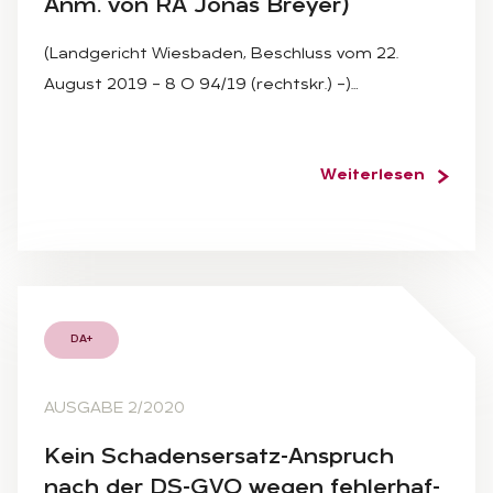
Anm. von RA Jo­nas Brey­er)
(Landgericht Wiesbaden, Beschluss vom 22.
August 2019 – 8 O 94/19 (rechtskr.) –)…
Weiterlesen
DA+
AUSGABE 2/2020
Kein Scha­dens­er­satz-An­spruch
nach der DS-GVO we­gen feh­ler­haf­