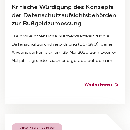
Kri­ti­sche Wür­di­gung des Kon­zepts
der Da­ten­schutz­auf­sichts­be­hör­den
zur Buß­geld­zu­mes­sung
Die große öffentliche Aufmerksamkeit für die
Datenschutzgrundverordnung (DS-GVO), deren
Anwendbarkeit sich am 25. Mai 2020 zum zweiten
Mal jährt, gründet auch und gerade auf dem im…
Weiterlesen
Artikel kostenlos lesen