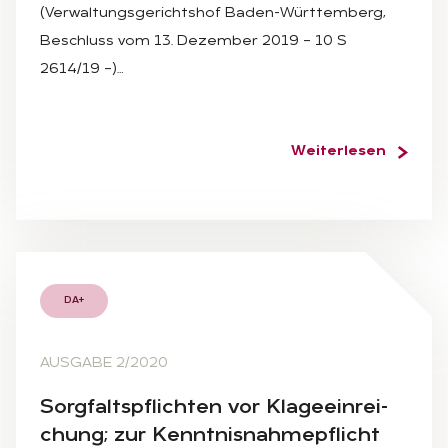
(Verwaltungsgerichtshof Baden-Württemberg,
Beschluss vom 13. Dezember 2019 – 10 S
2614/19 –)…
Weiterlesen
DA+
AUSGABE 2/2020
Sorg­falts­pflich­ten vor Kla­ge­ein­rei­
chung; zur Kennt­nis­nah­me­pflicht