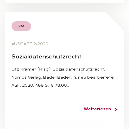
DA+
AUSGABE 2/2020
So­zi­al­da­ten­schutz­recht
Utz Kramer (Hrsg.), Sozialdatenschutzrecht,
Nomos Verlag, BadenBaden, 4. neu bearbeitete
Aufl., 2020, 488 S., € 78,00…
Weiterlesen