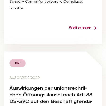
School – Center for corporate Compliace,
Schrifte…
Weiterlesen
DA+
AUSGABE 2/2020
Aus­wir­kun­gen der uni­ons­recht­li­
chen Öff­nungs­klau­sel nach Art. 88
DS-GVO auf den Be­schäf­tig­ten­da­