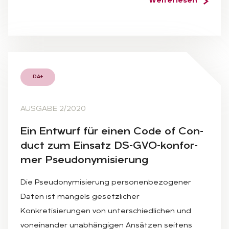
Weiterlesen
DA+
AUSGABE 2/2020
Ein Ent­wurf für ei­nen Code of Con­
duct zum Ein­satz DS-GVO-kon­for­
mer Pseud­ony­mi­sie­rung
Die Pseudonymisierung personenbezogener
Daten ist mangels gesetzlicher
Konkretisierungen von unterschiedlichen und
voneinander unabhängigen Ansätzen seitens