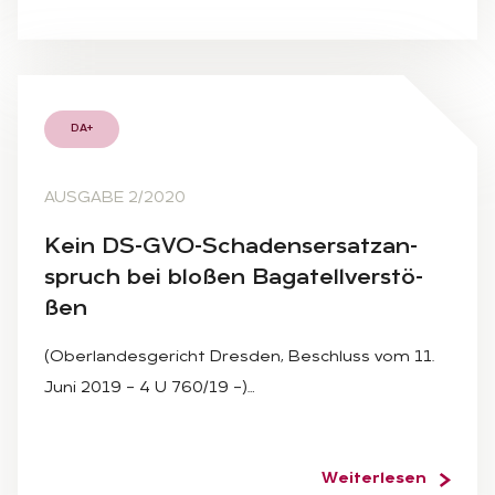
DA+
AUSGABE 2/2020
Kein DS-GVO-Scha­dens­er­satz­an­
spruch bei blo­ßen Ba­ga­tell­ver­stö­
ßen
(Oberlandesgericht Dresden, Beschluss vom 11.
Juni 2019 – 4 U 760/19 –)…
Weiterlesen