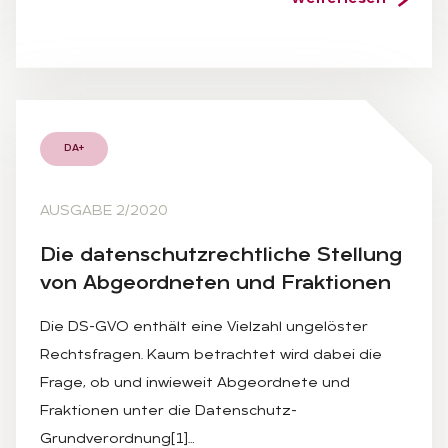
DA+
AUSGABE 2/2020
Die da­ten­schutz­recht­li­che Stel­lung
von Ab­ge­ord­ne­ten und Frak­tio­nen
Die DS-GVO enthält eine Vielzahl ungelöster
Rechtsfragen. Kaum betrachtet wird dabei die
Frage, ob und inwieweit Abgeordnete und
Fraktionen unter die Datenschutz-
Grundverordnung[1]…