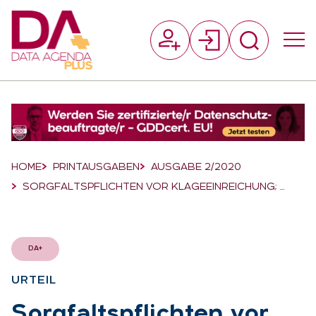
Suchfeld
Suchen
Breadcrumb-Navigation
HOME
PRINTAUSGABEN
AUSGABE 2/2020
SORGFALTSPFLICHTEN VOR KLAGEEINREICHUNG; …
DA+
UR­TEIL
:
Sorg­falts­pflich­ten vor