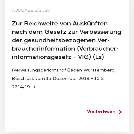
AUSGABE 2/2020
Zur Reich­wei­te von Aus­künf­ten
nach dem Ge­setz zur Ver­bes­se­rung
der ge­sund­heits­be­zo­ge­nen Ver­
brau­cher­infor­ma­ti­on (Ver­brau­cher­
infor­ma­ti­ons­ge­setz – VIG) (Ls)
(Verwaltungsgerichtshof Baden-Württemberg,
Beschluss vom 13. Dezember 2019 – 10 S
2614/19 –)…
Weiterlesen