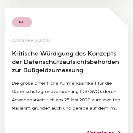
DA+
AUSGABE 2/2020
Kri­ti­sche Wür­di­gung des Kon­zepts
der Da­ten­schutz­auf­sichts­be­hör­den
zur Buß­geld­zu­mes­sung
Die große öffentliche Aufmerksamkeit für die
Datenschutzgrundverordnung (DS-GVO), deren
Anwendbarkeit sich am 25. Mai 2020 zum zweiten
Mal jährt, gründet auch und gerade auf dem im…
Weiterlesen