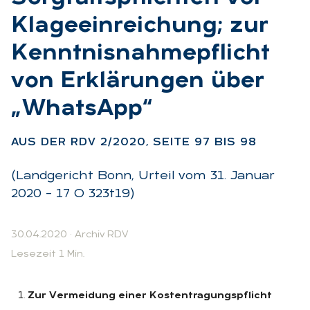
Kla­ge­ein­rei­chung; zur
Kennt­nis­nah­me­pflicht
von Er­klä­run­gen über
„Whats­App“
:
AUS DER RDV 2/2020, SEI­TE 97 BIS 98
(Landgericht Bonn, Urteil vom 31. Januar
2020 – 17 O 323t19)
30.04.2020
·
Archiv RDV
Lesezeit 1 Min.
Zur Vermeidung einer Kostentragungspflicht