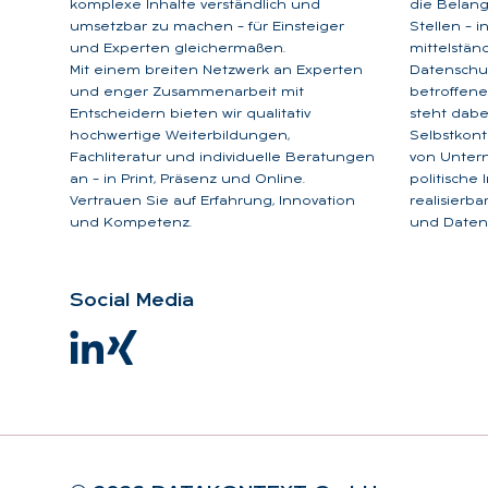
komplexe Inhalte verständlich und
die Belan
umsetzbar zu machen – für Einsteiger
Stellen – 
und Experten gleichermaßen.
mittelstän
Mit einem breiten Netzwerk an Experten
Datenschu
und enger Zusammenarbeit mit
betroffene
Entscheidern bieten wir qualitativ
steht dabe
hochwertige Weiterbildungen,
Selbstkont
Fachliteratur und individuelle Beratungen
von Unter
an – in Print, Präsenz und Online.
politische
Vertrauen Sie auf Erfahrung, Innovation
realisierb
und Kompetenz.
und Datens
So­ci­al Me­dia