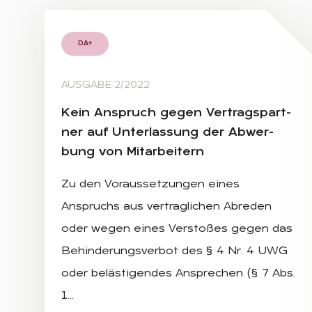
DA+
AUSGABE 2/2022
Kein An­spruch ge­gen Ver­trags­part­
ner auf Un­ter­las­sung der Ab­wer­
bung von Mit­ar­bei­tern
Zu den Voraussetzungen eines
Anspruchs aus vertraglichen Abreden
oder wegen eines Verstoßes gegen das
Behinderungsverbot des § 4 Nr. 4 UWG
oder belästigendes Ansprechen (§ 7 Abs.
1…