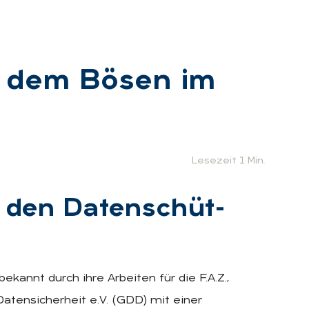
t dem Bö­sen im
Lesezeit 1 Min.
r den Da­ten­schüt­
kannt durch ihre Arbeiten für die F.A.Z.,
atensicherheit e.V. (GDD) mit einer