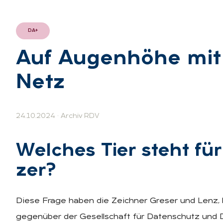
DA+
Auf Au­gen­hö­he mi
Netz
24.10.2024
·
Archiv RDV
Wel­ches Tier steht fü
zer?
Diese Frage haben die Zeichner Greser und Lenz, be
gegenüber der Gesellschaft für Datenschutz und D