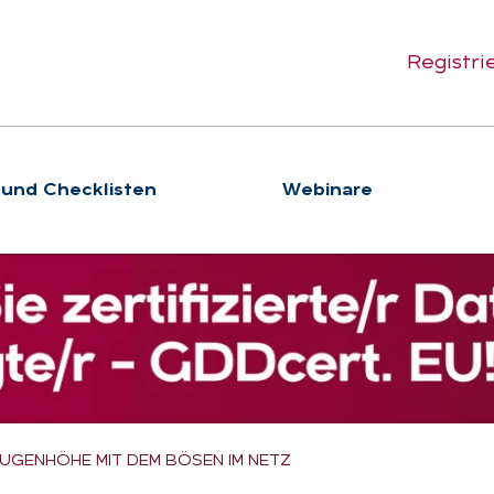
Registri
 und Checklisten
We­bi­na­re
AUGENHÖHE MIT DEM BÖSEN IM NETZ