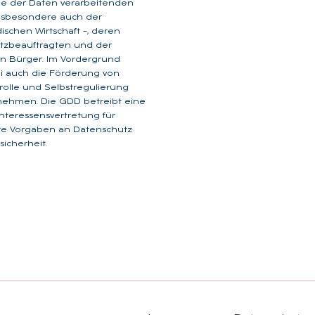
ge der Daten verarbeitenden
insbesondere auch der
dischen Wirtschaft –, deren
tzbeauftragten und der
n Bürger. Im Vordergrund
i auch die Förderung von
rolle und Selbstregulierung
nehmen. Die GDD betreibt eine
 Interessensvertretung für
are Vorgaben an Datenschutz
icherheit.