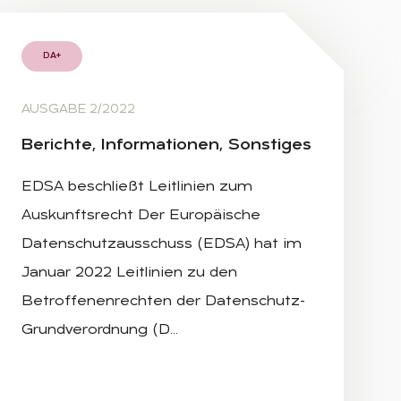
DA+
AUSGABE 2/2022
Be­rich­te, In­for­ma­tio­nen, Sons­ti­ges
EDSA beschließt Leitlinien zum
Auskunftsrecht Der Europäische
Datenschutzausschuss (EDSA) hat im
Januar 2022 Leitlinien zu den
Betroffenenrechten der Datenschutz-
Grundverordnung (D…