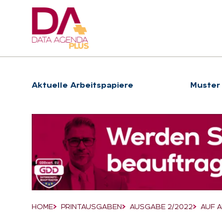
Hauptnavigation
Ak­tu­el­le Ar­beits­pa­pie­re
Muster
Suchfeld
HOME
PRINTAUSGABEN
AUSGABE 2/2022
AUF 
Breadcrumb-Navigation