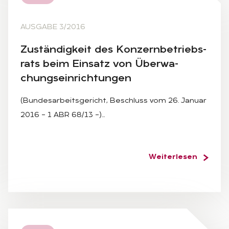
AUSGABE 3/2016
Zu­stän­dig­keit des Kon­zern­be­triebs­
rats beim Ein­satz von Über­wa­
chungs­ein­rich­tun­gen
(Bundesarbeitsgericht, Beschluss vom 26. Januar
2016 – 1 ABR 68/13 –)…
Weiterlesen