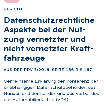
BE­RICHT
:
Da­ten­schutz­recht­li­che
As­pek­te bei der Nut­
zung ver­netz­ter und
nicht ver­netz­ter Kraft­
fahr­zeu­ge
:
AUS DER RDV 3/2016, SEI­TE 166 BIS 167
Gemeinsame Erklärung der Konferenz der
unabhängigen Datenschutzbehörden des
Bundes und der Länder und des Verbandes
der Automobilindustrie (VDA)