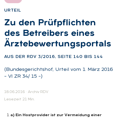
UR­TEIL
:
Zu den Prüf­pflich­ten
des Be­trei­bers ei­nes
Ärz­te­be­wer­tungs­por­tals
:
AUS DER RDV 3/2016, SEI­TE 140 BIS 144
(Bundesgerichtshof, Urteil vom 1. März 2016
– VI ZR 34/ 15 –)
18.06.2016
·
Archiv RDV
Lesezeit 21 Min.
a) Ein Hostprovider ist zur Vermeidung einer