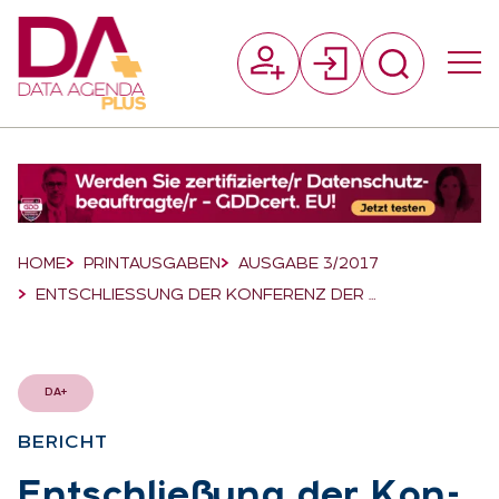
Suchfeld
Suchen
Breadcrumb-Navigation
HOME
PRINTAUSGABEN
AUSGABE 3/2017
ENTSCHLIESSUNG DER KONFERENZ DER …
DA+
BE­RICHT
:
Ent­schlie­ßung der Kon­