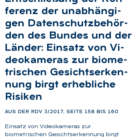
fe­renz der un­ab­hän­gi­
gen Da­ten­schutz­be­hör­
den des Bun­des und der
Län­der: Ein­satz von Vi­
deo­ka­me­ras zur bio­me­
tri­schen Ge­sichts­er­ken­
nung birgt er­heb­li­che
Ri­si­ken
:
AUS DER RDV 3/2017, SEI­TE 158 BIS 160
Einsatz von Videokameras zur
biometrischen Gesichtserkennung birgt