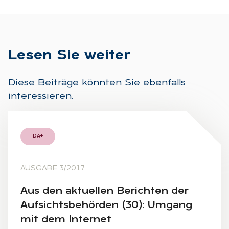
Le­sen Sie wei­ter
Diese Beiträge könnten Sie ebenfalls
interessieren.
DA+
AUSGABE 3/2017
Aus den ak­tu­el­len Be­rich­ten der
Auf­sichts­be­hör­den (30): Um­gang
mit dem In­ter­net