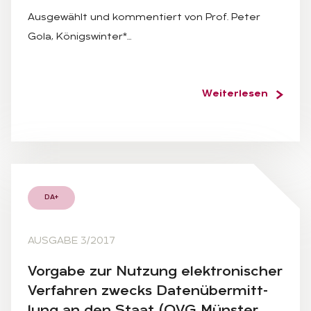
Ausgewählt und kommentiert von Prof. Peter
Gola, Königswinter*…
Weiterlesen
DA+
AUSGABE 3/2017
Vor­ga­be zur Nut­zung elek­tro­ni­scher
Ver­fah­ren zwecks Da­ten­über­mitt­
lung an den Staat (OVG Müns­ter,