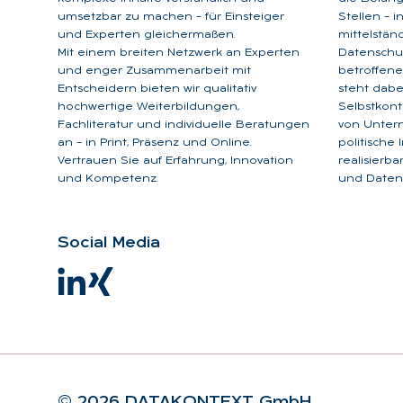
umsetzbar zu machen – für Einsteiger
Stellen – 
und Experten gleichermaßen.
mittelstän
Mit einem breiten Netzwerk an Experten
Datenschu
und enger Zusammenarbeit mit
betroffene
Entscheidern bieten wir qualitativ
steht dabe
hochwertige Weiterbildungen,
Selbstkont
Fachliteratur und individuelle Beratungen
von Unter
an – in Print, Präsenz und Online.
politische
Vertrauen Sie auf Erfahrung, Innovation
realisierb
und Kompetenz.
und Datens
So­ci­al Me­dia
© 2026 DA­TA­KON­TEXT GmbH