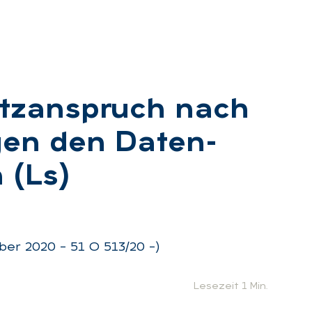
atz­an­spruch nach
gen den Da­ten­
n (Ls)
:
er 2020 – 51 O 513/20 –)
Lesezeit 1 Min.