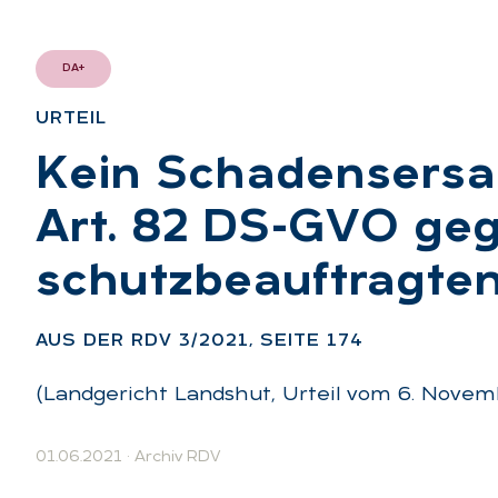
DA+
UR­TEIL
:
Kein Scha­dens­er­s
Art. 82 DS-GVO ge­
schutz­be­auf­trag­te
AUS DER RDV 3/2021, SEI­TE 174
(Landgericht Landshut, Urteil vom 6. Novemb
01.06.2021
·
Archiv RDV