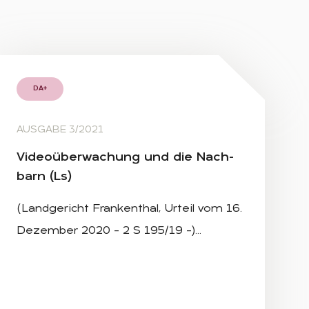
DA+
AUSGABE 3/2021
Vi­deo­über­wa­chung und die Nach­
barn (Ls)
(Landgericht Frankenthal, Urteil vom 16.
Dezember 2020 – 2 S 195/19 –)…