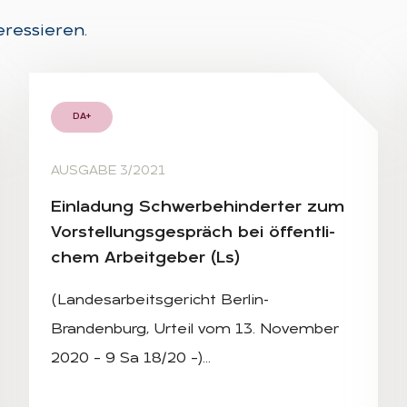
eressieren.
DA+
AUSGABE 3/2021
Ein­la­dung Schwer­be­hin­der­ter zum
Vor­stel­lungs­ge­spräch bei öf­fent­li­
chem Ar­beit­ge­ber (Ls)
(Landesarbeitsgericht Berlin-
Brandenburg, Urteil vom 13. November
2020 – 9 Sa 18/20 –)…