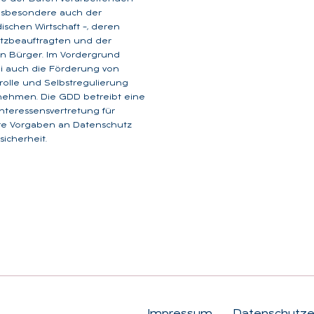
insbesondere auch der
dischen Wirtschaft –, deren
tzbeauftragten und der
n Bürger. Im Vordergrund
i auch die Förderung von
rolle und Selbstregulierung
nehmen. Die GDD betreibt eine
 Interessensvertretung für
are Vorgaben an Datenschutz
icherheit.
Impressum
Datenschutze