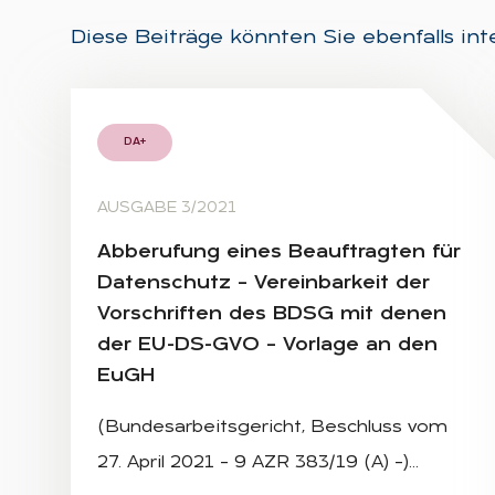
Diese Beiträge könnten Sie ebenfalls int
DA+
AUSGABE 3/2021
Ab­be­ru­fung ei­nes Be­auf­trag­ten für
Da­ten­schutz – Ver­ein­bar­keit der
Vor­schrif­ten des BDSG mit de­nen
der EU-DS-GVO – Vor­la­ge an den
EuGH
(Bundesarbeitsgericht, Beschluss vom
27. April 2021 – 9 AZR 383/19 (A) –)…