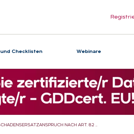
Registri
 und Checklisten
We­bi­na­re
SCHADENSERSATZANSPRUCH NACH ART. 82 …