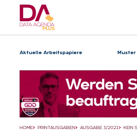
Hauptnavigation
Ak­tu­el­le Ar­beits­pa­pie­re
Muster
Suchfeld
HOME
PRINTAUSGABEN
AUSGABE 3/2021
KEIN 
Breadcrumb-Navigation