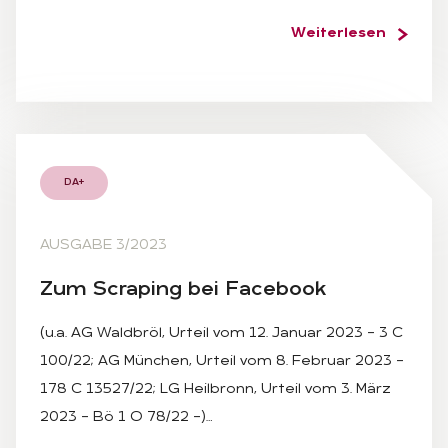
Weiterlesen
DA+
AUSGABE 3/2023
Zum Scra­ping bei Face­book
(u.a. AG Waldbröl, Urteil vom 12. Januar 2023 – 3 C
100/22; AG München, Urteil vom 8. Februar 2023 –
178 C 13527/22; LG Heilbronn, Urteil vom 3. März
2023 – Bö 1 O 78/22 –)…