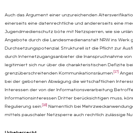
Auch das Argument einer unzureichenden Altersverifikati
einerseits eine datenrechtliche und andererseits eine me
Jugendmedienschutz böte mit Netzsperren, wie sie unlän
Angebote durch die Landesmedienanstalt NRW ins Werk 
Durchsetzungspotenzial. Strukturell ist die Pflicht zur Aus
durch Internetzugangsanbieter die Inanspruchnahme von Ni
legitimiert sich nur über die charakteristischen Defizite 
[17]
grenzüberschreitenden Kommunikationsräumen.
Angesi
bei der gebotenen Abwägung die wirtschaftlichen Interes
Interessen der von der Informationsverarbeitung Betroffe
Informationsinteressen Dritter berücksichtigen muss, kön
[18]
Regulierung sein.
Namentlich bei Mehrzweckanwendungen
mittels pauschaler Netzsperre auch rechtlich zulässige N
Urheberrecht