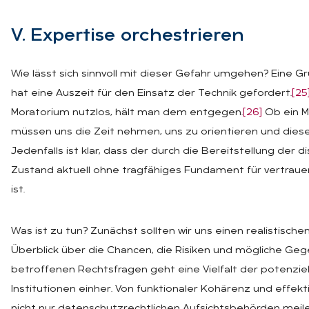
V. Ex­per­ti­se or­ches­trie­ren
Wie lässt sich sinnvoll mit dieser Gefahr umgehen? Eine
hat eine Auszeit für den Einsatz der Technik gefordert.
[25
Moratorium nutzlos, hält man dem entgegen.
[26]
Ob ein Mo
müssen uns die Zeit nehmen, uns zu orientieren und diese
Jedenfalls ist klar, dass der durch die Bereitstellung de
Zustand aktuell ohne tragfähiges Fundament für vertra
ist.
Was ist zu tun? Zunächst sollten wir uns einen realistis
Überblick über die Chancen, die Risiken und mögliche Geg
betroffenen Rechtsfragen geht eine Vielfalt der potenzie
Institutionen einher. Von funktionaler Kohärenz und effe
nicht nur datenschutzrechtlichen Aufsichtsbehörden meilenw