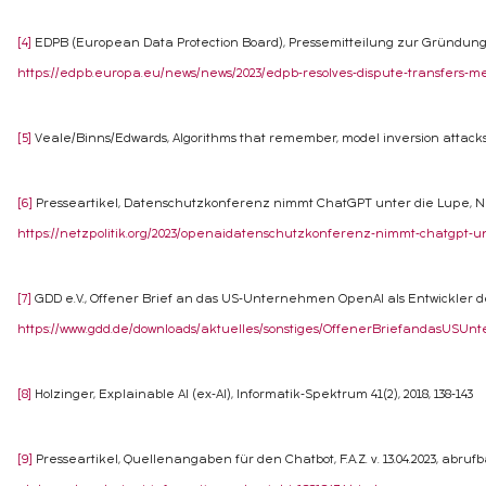
[4]
EDPB (European Data Protection Board), Pressemitteilung zur Gründung ein
https://edpb.europa.eu/news/news/2023/edpb-resolves-dispute-transfers-m
[5]
Veale/Binns/Edwards, Algorithms that remember, model inversion attacks and
[6]
Presseartikel, Datenschutzkonferenz nimmt ChatGPT unter die Lupe, Netzpo
https://netzpolitik.org/2023/openaidatenschutzkonferenz-nimmt-chatgpt-un
[7]
GDD e.V., Offener Brief an das US-Unternehmen OpenAI als Entwickler des
https://www.gdd.de/downloads/aktuelles/sonstiges/OffenerBriefandasUSU
[8]
Holzinger, Explainable AI (ex-AI), Informatik-Spektrum 41(2), 2018, 138-143
[9]
Presseartikel, Quellenangaben für den Chatbot, F.A.Z. v. 13.04.2023, abruf