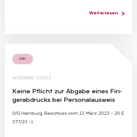
Weiterlesen
DA+
AUSGABE 3/2023
Kei­ne Pflicht zur Ab­ga­be ei­nes Fin­
ger­ab­drucks bei Per­so­nal­aus­weis
(VG Hamburg, Beschluss vom 13. März 2023 – 20 E
377/23 –)…