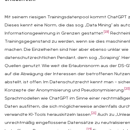
Mit seinem riesigen Trainingsdatenpool kommt ChatGPT 
Dieses kennt eine Norm, die das sog. „Data Mining“ als aut
[19]
Informationsgewinnung in Grenzen gestattet.
Rechtein
Trainingsgegenstand zu werden, wenn sie dies maschinenle
machen. Die Einzelheiten sind hier aber ebenso unklar wie
datenschutzrechtlichen Pendant, dem sog. „Scraping“. Hie
Quellen genutzt. Wie weit die Erlaubnisnorm aus der DS-G
auf die Abwägung der Interessen der betroffenen Nutzen
abstellt, ist offen. Im Datenschutzrecht kennt man – siche
[20]
Konzepte der Anonymisierung und Pseudonymisierung.
Sprachmodellen wie ChatGPT im Sinne einer rechtmäßige
Daten ausfiltern, die sich möglicherweise andernfalls du
[21]
verwandte KI-Tools herauskitzeln lassen.
Auch zu „Unlea
unrechtmäßig eingeflossene Datensätze zu neutralisieren
[23]