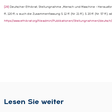
[29]
Deutscher Ethikrat, Stellungnahme „Mensch und Maschine – Herausforderun
ff., 120 ff.; s. auch die Zusammenfassung S. 12 ff. (Nr. 21 ff.), S. 20 ff. (Nr. 57 ff.)
https://www.ethikrat.org/fileadmin/Publikationen/Stellungnahmen/deuts
Le­sen Sie wei­ter