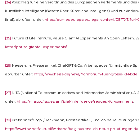
[24]
Vorschlag für eine Verordnung des Europäischen Parlaments und des Ra
Künstliche Intelligenz (Gesetz über Künstliche Intelligenz) und zur Änderu
final), abrufbar unter:
https://eur-lex.europa.eu/legal-content/DE/TXT/?ur
[25]
Future of Life Institute, Pause Giant AI Experiments: An Open Letter v. 22
letter/pause-giantai-experiments/
.
[26]
Heesen, in: Presseartikel, ChatGPT & Co.: Arbeitspause für mächtige Spra
abrufbar unter:
https://www.heise.de/news/Moratorium-fuer-grosse-KI-Mod
[27]
NITA (National Telecommunications and Information Administration), AI Ac
unter:
https://ntia.gov/issues/artificial-intelligence/request-for-comments
.
[28]
Pretschner/Gogoll/Heckmann, Presseartikel, „Endlich neue Prüfungen dank
https://www.faz.net/aktuell/wirtschaft/digitec/endlich-neue-pruefungen-d