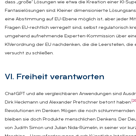
dass „große“ Lösungen wie etwa die Kreation einer KI-Sup
Fantasielösungen sind. Kleiner dimensionierte Lösungsan
eine Abstimmung auf EU-Ebene möglich ist, aber jeder Mitg
Fragen EU-rechtlich verregelt sind, selbst regulatorisch kre
umgehend aufnehmende Experten-Kommission über eine s
KIVerordnung der EU nachdenken, die die Leerstellen, die e
versucht zu schließen.
VI. Frei­heit ver­ant­wor­ten
ChatGPT und alle vergleichbaren Anwendungen sind Ausdru
[28
Dirk Heckmann und Alexander Pretschner betont haben.
Revolutionen im Denken. Mögen die noch schlummernden Mög
bleiben sie doch Produkte menschlichen Denkens. Der Deu
von Judith Simon und Julian Nida-Rümelin, in seiner vor