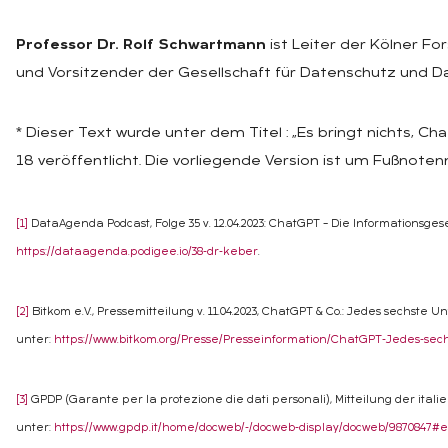
Professor Dr. Rolf Schwartmann
ist Leiter der Kölner Fo
und Vorsitzender der Gesellschaft für Datenschutz und Da
* Dieser Text wurde unter dem Titel : „Es bringt nichts, Chat
18 veröffentlicht. Die vorliegende Version ist um Fußnote
[1]
DataAgenda Podcast, Folge 35 v. 12.04.2023: ChatGPT – Die Informationsges
https://dataagenda.podigee.io/38-dr-keber
.
[2]
Bitkom e.V., Pressemitteilung v. 11.04.2023, ChatGPT & Co.: Jedes sechst
unter:
https://www.bitkom.org/Presse/Presseinformation/ChatGPT-Jedes-s
[3]
GPDP (Garante per la protezione die dati personali), Mitteilung der itali
unter:
https://www.gpdp.it/home/docweb/-/docweb-display/docweb/9870847#e