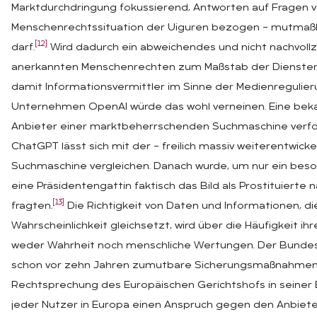
Marktdurchdringung fokussierend, Antworten auf Fragen ver
Menschenrechtssituation der Uiguren bezogen – mutmaßlic
[12]
darf.
Wird dadurch ein abweichendes und nicht nachvollzi
anerkannten Menschenrechten zum Maßstab der Diensterb
damit Informationsvermittler im Sinne der Medienregulier
Unternehmen OpenAI würde das wohl verneinen. Eine bekan
Anbieter einer marktbeherrschenden Suchmaschine verfolg
ChatGPT lässt sich mit der – freilich massiv weiterentwick
Suchmaschine vergleichen. Danach wurde, um nur ein beso
eine Präsidentengattin faktisch das Bild als Prostituierte
[13]
fragten.
Die Richtigkeit von Daten und Informationen, d
Wahrscheinlichkeit gleichsetzt, wird über die Häufigkeit 
weder Wahrheit noch menschliche Wertungen. Der Bundes
schon vor zehn Jahren zumutbare Sicherungsmaßnahmen i
Rechtsprechung des Europäischen Gerichtshofs in seiner
jeder Nutzer in Europa einen Anspruch gegen den Anbieter