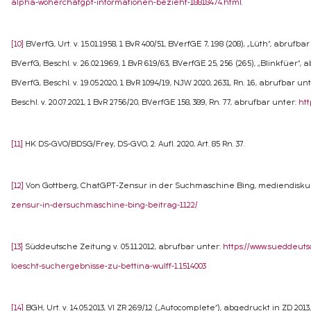
alpha-woherchatgpt-informationen-bezieht-18818474.html
.
[10]
BVerfG, Urt. v. 15.01.1958, 1 BvR 400/51, BVerfGE 7, 198 (208), „Lüth“, abrufba
BVerfG, Beschl. v. 26.02.1969, 1 BvR 619/63, BVerfGE 25, 256 (265), „Blinkfüer“,
BVerfG, Beschl. v. 19.05.2020, 1 BvR 1094/19, NJW 2020, 2631, Rn. 16, abrufbar un
Beschl. v. 20.07.2021, 1 BvR 2756/20, BVerfGE 158, 389, Rn. 77, abrufbar unter:
htt
[11]
HK DS-GVO/BDSG/Frey, DS-GVO, 2. Aufl. 2020, Art. 85 Rn. 37.
[12]
Von Gottberg, ChatGPT-Zensur in der Suchmaschine Bing, mediendiskurs 
zensur-in-dersuchmaschine-bing-beitrag-1122/
[13]
Süddeutsche Zeitung v. 05.11.2012, abrufbar unter:
https://www.sueddeuts
loescht-suchergebnisse-zu-bettina-wulff-1.1514003
[14]
BGH, Urt. v. 14.05.2013, VI ZR 269/12 („Autocomplete“), abgedruckt in ZD 201