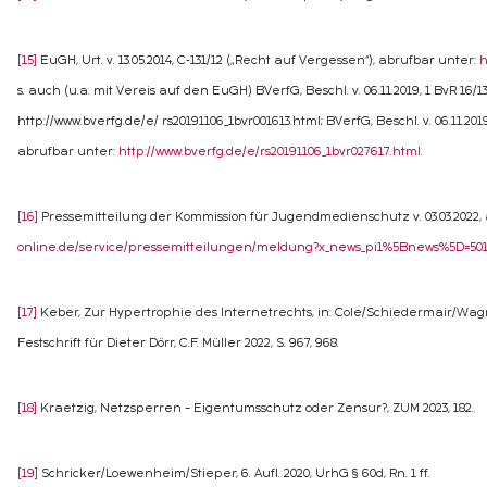
[15]
EuGH, Urt. v. 13.05.2014, C-131/12 („Recht auf Vergessen“), abrufbar unter:
h
s. auch (u.a. mit Vereis auf den EuGH) BVerfG, Beschl. v. 06.11.2019, 1 BvR 16/
http://www.bverfg.de/e/ rs20191106_1bvr001613.html; BVerfG, Beschl. v. 06.11.2019
abrufbar unter:
http://www.bverfg.de/e/rs20191106_1bvr027617.html
.
[16]
Pressemitteilung der Kommission für Jugendmedienschutz v. 03.03.2022,
online.de/service/pressemitteilungen/meldung?x_news_pi1%5Bnews%5D=50
[17]
Keber, Zur Hypertrophie des Internetrechts, in: Cole/Schiedermair/Wagn
Festschrift für Dieter Dörr, C.F. Müller 2022, S. 967, 968.
[18]
Kraetzig, Netzsperren – Eigentumsschutz oder Zensur?, ZUM 2023, 182.
[19]
Schricker/Loewenheim/Stieper, 6. Aufl. 2020, UrhG § 60d, Rn. 1 ff.