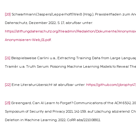
[20]
Schwartmann/Jaspers/Lepperhoff/Weiß (Hrsg.), Praxisleitfaden zum A
Datenschutz, Dezember 2022, S. 17, abrufbar unter:
https://stiftungdatenschutz.org/fileadmin/Redaktion/Dokumente/Anonymi
Anonymisieren-Web_01.pdf
.
[21]
Beispielsweise Carlini u.a., Extracting Training Data from Large Languag
Tramèr u.a. Truth Serum: Poisoning Machine Learning Models to Reveal Their 
[22]
Eine Literaturübersicht ist abrufbar unter:
https://github.com/jjbrophy
[23]
Greengard, Can AI Learn to Forget? Communications of the ACM 65(4), 202
Symposium of Security and Privacy 2021, 141-159; auf Löschung abzielend: 
Deletion in Machine Learning, 2022, CoRR abs/2210.08911.