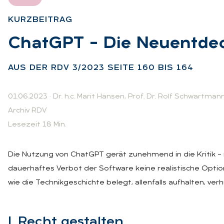
KURZ­BEI­TRAG
:
ChatG­PT – Die Neu­ent­de
AUS DER RDV 3/2023 SEI­TE 160 BIS 164
01.06.2023
·
Dr. h.c. Marit Hansen
,
Prof. Dr. Rolf Schwartman
Archiv RDV
Lesezeit 18 Min.
Die Nutzung von ChatGPT gerät zunehmend in die Kritik – n
dauerhaftes Verbot der Software keine realistische Option, 
wie die Technikgeschichte belegt, allenfalls aufhalten, verhi
I. Recht ge­stal­ten