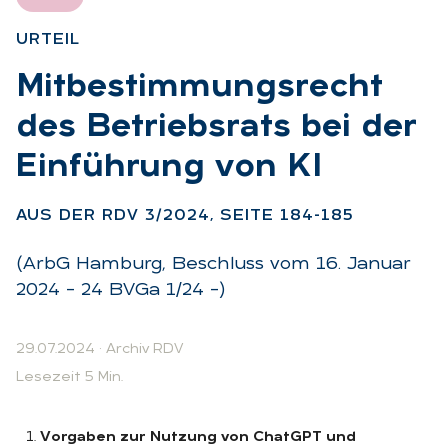
UR­TEIL
:
Mit­be­stim­mungs­recht
des Be­triebs­rats bei der
Ein­füh­rung von KI
:
AUS DER RDV 3/2024, SEI­TE 184-185
(ArbG Hamburg, Beschluss vom 16. Januar
2024 – 24 BVGa 1/24 –)
29.07.2024
·
Archiv RDV
Lesezeit 5 Min.
Vorgaben zur Nutzung von ChatGPT und