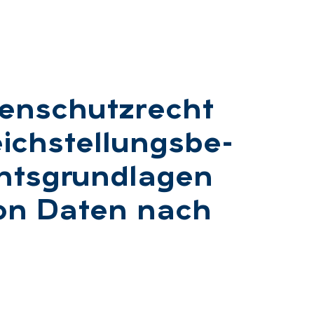
­ten­schutz­recht
ch­stel­lungs­be­
hts­grund­la­gen
von Da­ten nach