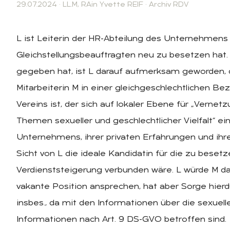
29.07.2024
·
LL.M
,
RAin Yvette REIF
·
Archiv RDV
L ist Leiterin der HR-Abteilung des Unternehmens U
Gleichstellungsbeauftragten neu zu besetzen hat. 
gegeben hat, ist L darauf aufmerksam geworden, d
Mitarbeiterin M in einer gleichgeschlechtlichen B
Vereins ist, der sich auf lokaler Ebene für „Vern
Themen sexueller und geschlechtlicher Vielfalt“ ei
Unternehmens, ihrer privaten Erfahrungen und ih
Sicht von L die ideale Kandidatin für die zu besetz
Verdienststeigerung verbunden wäre. L würde M dah
vakante Position ansprechen, hat aber Sorge hie
insbes., da mit den Informationen über die sexuel
Informationen nach Art. 9 DS-GVO betroffen sind.