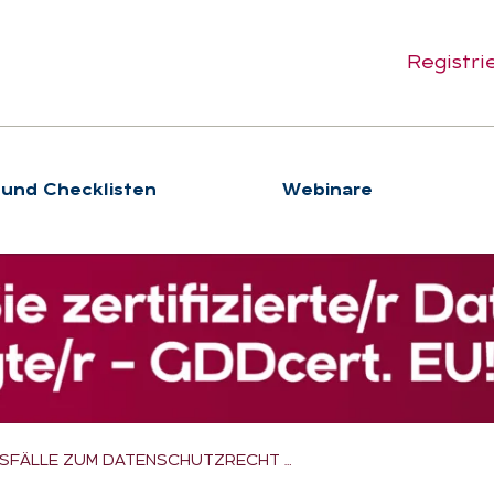
Registri
 und Checklisten
We­bi­na­re
ISFÄLLE ZUM DATENSCHUTZRECHT …