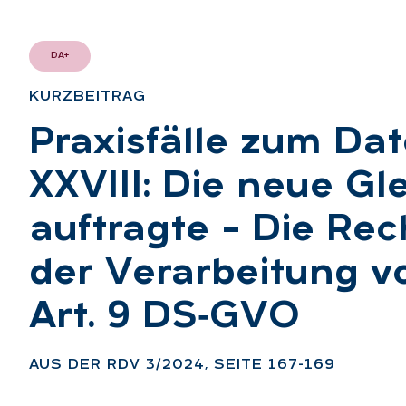
DA+
KURZ­BEI­TRAG
:
Pra­xis­fäl­le zum Da
XXVIII: Die neue Glei
auf­trag­te – Die Rec
der Ver­ar­bei­tung 
Art. 9 DS‑G­VO
:
AUS DER RDV 3/2024, SEI­TE 167-169