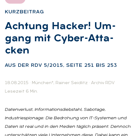
KURZ­BEI­TRAG
:
Ach­tung Ha­cker! Um­
gang mit Cy­ber-At­ta­
cken
:
AUS DER RDV 5/2015, SEI­TE 251 BIS 253
18.08.2015
·
München*
,
Rainer Seidlitz
·
Archiv RDV
Lesezeit 6 Min.
Datenverlust, Informationsdiebstahl, Sabotage,
Industriespionage: Die Bedrohung von IT-Systemen und
Daten ist real und in den Medien täglich präsent. Dennoch
unterschätzen viele Unternehmen diese. Dabei kann ein