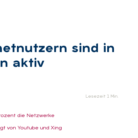
net­nut­zern sind in
n ak­tiv
:
Lesezeit 1 Min.
Prozent die Netzwerke
lgt von Youtube und Xing