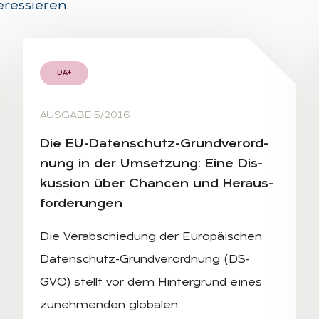
eressieren.
DA+
AUSGABE 5/2016
Die EU-Da­ten­schutz-Grund­ver­ord­
nung in der Um­set­zung: Eine Dis­
kus­si­on über Chan­cen und Her­aus­
for­de­run­gen
Die Verabschiedung der Europäischen
Datenschutz-Grundverordnung (DS-
GVO) stellt vor dem Hintergrund eines
zunehmenden globalen