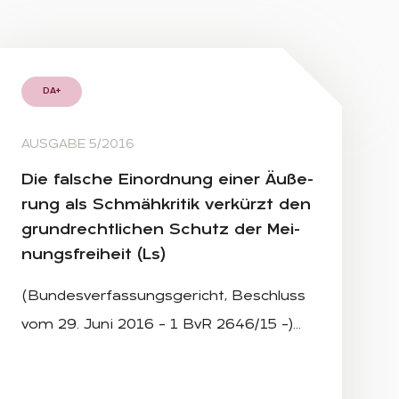
DA+
AUSGABE 5/2016
Die fal­sche Ein­ord­nung ei­ner Äu­ße­
rung als Schmäh­kri­tik ver­kürzt den
grund­recht­li­chen Schutz der Mei­
nungs­frei­heit (Ls)
(Bundesverfassungsgericht, Beschluss
vom 29. Juni 2016 – 1 BvR 2646/15 –)…