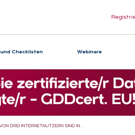
Registri
 und Checklisten
We­bi­na­re
VON DREI INTERNETNUTZERN SIND IN …