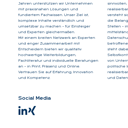
Jahren unterstützen wir Unternehmen
sinnvollen
mit praxisnahen Lösungen und
realisierb
fundiertem Fachwissen. Unser Ziel ist,
versteht s
komplexe Inhalte verständlich und
die Belan
umsetzbar zu machen – für Einsteiger
Stellen – 
und Experten gleichermaßen.
mittelstän
Mit einem breiten Netzwerk an Experten
Datenschu
und enger Zusammenarbeit mit
betroffene
Entscheidern bieten wir qualitativ
steht dabe
hochwertige Weiterbildungen,
Selbstkont
Fachliteratur und individuelle Beratungen
von Unter
an – in Print, Präsenz und Online.
politische
Vertrauen Sie auf Erfahrung, Innovation
realisierb
und Kompetenz.
und Datens
So­ci­al Me­dia