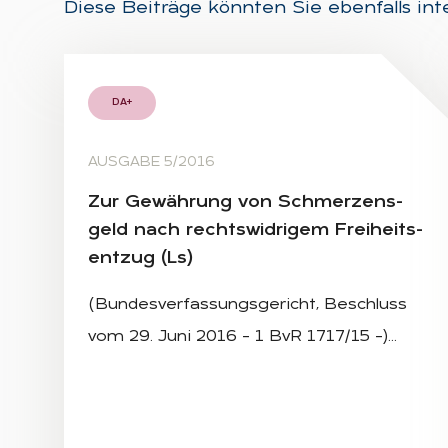
Diese Beiträge könnten Sie ebenfalls int
DA+
AUSGABE 5/2016
Zur Ge­wäh­rung von Schmer­zens­
geld nach rechts­wid­ri­gem Frei­heits­
ent­zug (Ls)
(Bundesverfassungsgericht, Beschluss
vom 29. Juni 2016 – 1 BvR 1717/15 –)…