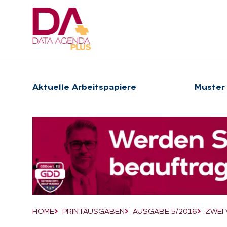
Hauptnavigation
Ak­tu­el­le Ar­beits­pa­pie­re
Muster
Suchfeld
HOME
PRINTAUSGABEN
AUSGABE 5/2016
ZWEI 
Breadcrumb-Navigation