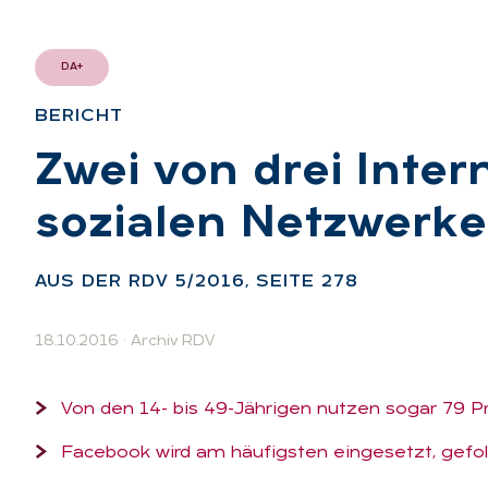
DA+
BE­RICHT
:
Zwei von drei In­ter­
so­zia­len Netz­wer­ke
AUS DER RDV 5/2016, SEI­TE 278
18.10.2016
·
Archiv RDV
Von den 14- bis 49-Jährigen nutzen sogar 79 
Facebook wird am häufigsten eingesetzt, gefo