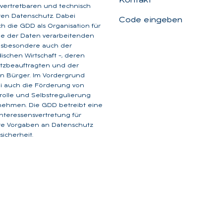
Kontakt
, vertretbaren und technisch
aren Datenschutz. Dabei
Code eingeben
ich die GDD als Organisation für
ge der Daten verarbeitenden
insbesondere auch der
dischen Wirtschaft –, deren
tzbeauftragten und der
n Bürger. Im Vordergrund
i auch die Förderung von
rolle und Selbstregulierung
nehmen. Die GDD betreibt eine
 Interessensvertretung für
are Vorgaben an Datenschutz
icherheit.