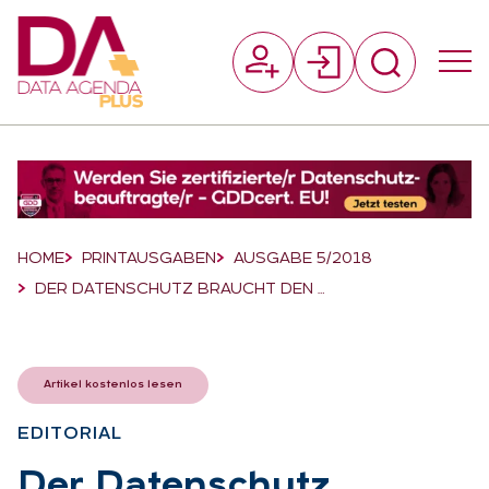
Suchfeld
Suchen
Breadcrumb-Navigation
HOME
PRINTAUSGABEN
AUSGABE 5/2018
DER DATENSCHUTZ BRAUCHT DEN …
Artikel kostenlos lesen
EDI­TO­RI­AL
:
Der Da­ten­schutz