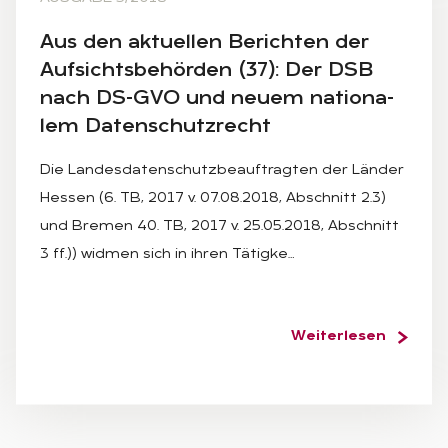
Aus den ak­tu­el­len Be­rich­ten der
Auf­sichts­be­hör­den (37): Der DSB
nach DS-GVO und neu­em na­tio­na­
lem Da­ten­schutz­recht
Die Landesdatenschutzbeauftragten der Länder
Hessen (6. TB, 2017 v. 07.08.2018, Abschnitt 2.3)
und Bremen 40. TB, 2017 v. 25.05.2018, Abschnitt
3 ff.)) widmen sich in ihren Tätigke…
Weiterlesen