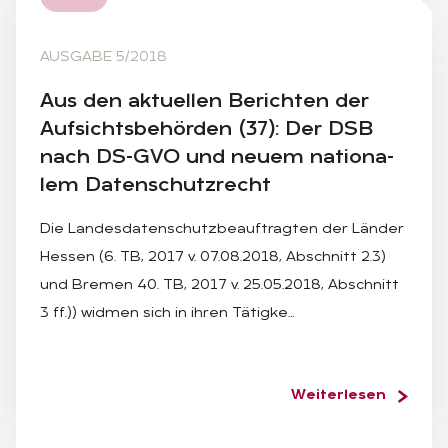
AUSGABE 5/2018
Aus den ak­tu­el­len Be­rich­ten der
Auf­sichts­be­hör­den (37): Der DSB
nach DS-GVO und neu­em na­tio­na­
lem Da­ten­schutz­recht
Die Landesdatenschutzbeauftragten der Länder
Hessen (6. TB, 2017 v. 07.08.2018, Abschnitt 2.3)
und Bremen 40. TB, 2017 v. 25.05.2018, Abschnitt
3 ff.)) widmen sich in ihren Tätigke…
Weiterlesen