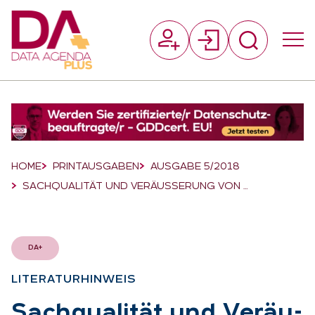
Suchfeld
Suchen
Breadcrumb-Navigation
HOME
PRINTAUSGABEN
AUSGABE 5/2018
SACHQUALITÄT UND VERÄUSSERUNG VON …
DA+
LI­TE­RA­TUR­HIN­WEIS
:
Sach­qua­li­tät und Ver­äu­