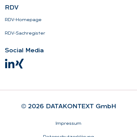
RDV
RDV-Homepage
RDV-Sachregister
So­ci­al Me­dia
© 2026 DA­TA­KON­TEXT GmbH
Rechtliches
Impressum