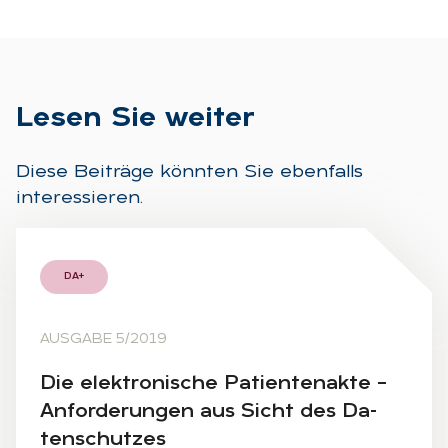
Le­sen Sie wei­ter
Diese Beiträge könnten Sie ebenfalls
interessieren.
DA+
AUSGABE 5/2019
Die elek­tro­ni­sche Pa­ti­en­ten­ak­te –
An­for­de­run­gen aus Sicht des Da­
ten­schut­zes