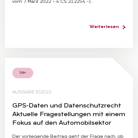
vom 7. März 2022 – 4 CS 21.2254 –)…
Weiterlesen
DA+
AUSGABE 5/2022
GPS-Da­ten und Da­ten­schutz­recht
Ak­tu­el­le Fra­ge­stel­lun­gen mit ei­nem
Fo­kus auf den Au­to­mo­bil­sek­tor
Der vorliegende Beitrag geht der Frage nach, ob