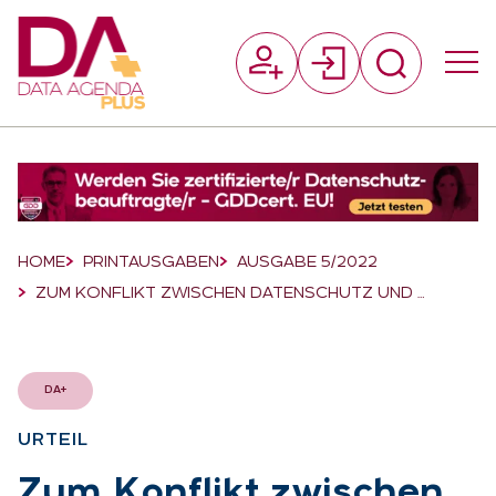
Suchfeld
Suchen
Breadcrumb-Navigation
HOME
PRINTAUSGABEN
AUSGABE 5/2022
ZUM KONFLIKT ZWISCHEN DATENSCHUTZ UND …
DA+
UR­TEIL
:
Zum Kon­flikt zwi­schen