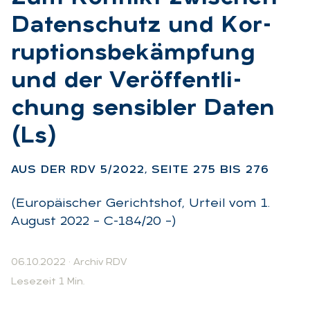
Da­ten­schutz und Kor­
rup­ti­ons­be­kämp­fung
und der Ver­öf­fent­li­
chung sen­si­bler Da­ten
(Ls)
:
AUS DER RDV 5/2022, SEI­TE 275 BIS 276
(Europäischer Gerichtshof, Urteil vom 1.
August 2022 – C-184/20 –)
06.10.2022
·
Archiv RDV
Lesezeit 1 Min.