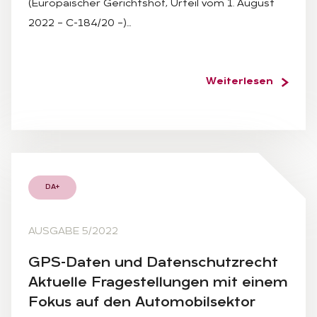
(Europäischer Gerichtshof, Urteil vom 1. August
2022 – C-184/20 –)…
Weiterlesen
DA+
AUSGABE 5/2022
GPS-Da­ten und Da­ten­schutz­recht
Ak­tu­el­le Fra­ge­stel­lun­gen mit ei­nem
Fo­kus auf den Au­to­mo­bil­sek­tor