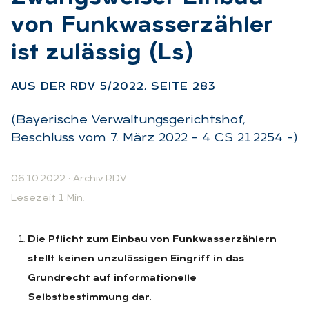
von Funk­was­ser­zäh­ler
ist zu­läs­sig (Ls)
:
AUS DER RDV 5/2022, SEI­TE 283
(Bayerische Verwaltungsgerichtshof,
Beschluss vom 7. März 2022 – 4 CS 21.2254 –)
06.10.2022
·
Archiv RDV
Lesezeit 1 Min.
Die Pflicht zum Einbau von Funkwasserzählern
stellt keinen unzulässigen Eingriff in das
Grundrecht auf informationelle
Selbstbestimmung dar.