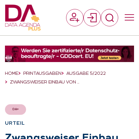
Suchfeld
Suchen
Breadcrumb-Navigation
HOME
PRINTAUSGABEN
AUSGABE 5/2022
ZWANGSWEISER EINBAU VON …
DA+
UR­TEIL
:
Zwangs­wei­ser Ein­bau