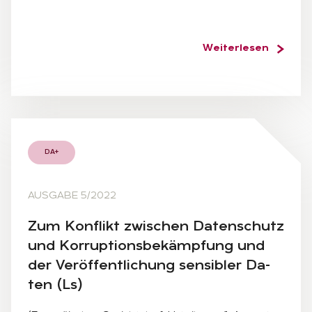
Weiterlesen
DA+
AUSGABE 5/2022
Zum Kon­flikt zwi­schen Da­ten­schutz
und Kor­rup­ti­ons­be­kämp­fung und
der Ver­öf­fent­li­chung sen­si­bler Da­
ten (Ls)