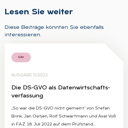
Le­sen Sie wei­ter
Diese Beiträge könnten Sie ebenfalls
interessieren.
DA+
AUSGABE 5/2022
Die DS-GVO als Da­ten­wirt­schafts­
ver­fas­sung
„So war die DS-GVO nicht gemeint“ von Stefan
Brink, Jan Oetjen, Rolf Schwartmann und Axel Voß
in F.A.Z. 18. Juli 2022 auf dem Prüfstand…