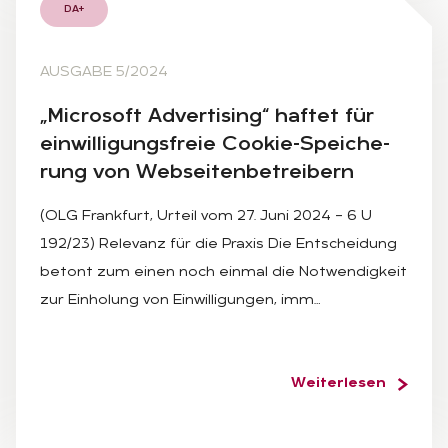
DA+
AUSGABE 5/2024
„Mi­cro­soft Ad­ver­ti­sing“ haf­tet für
ein­wil­li­gungs­freie Coo­kie-Spei­che­
rung von Web­sei­ten­be­trei­bern
(OLG Frankfurt, Urteil vom 27. Juni 2024 – 6 U
192/23) Relevanz für die Praxis Die Entscheidung
betont zum einen noch einmal die Notwendigkeit
zur Einholung von Einwilligungen, imm…
Weiterlesen