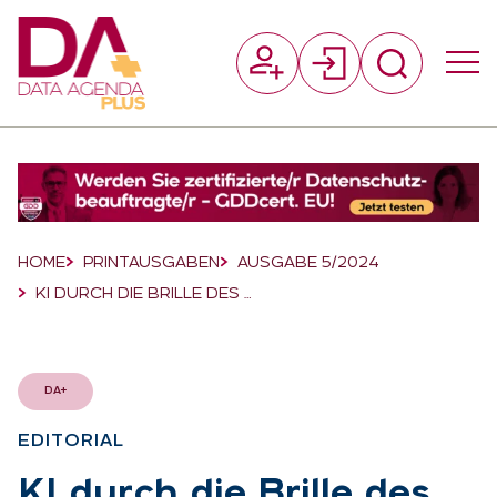
Suchfeld
Suchen
Breadcrumb-Navigation
HOME
PRINTAUSGABEN
AUSGABE 5/2024
KI DURCH DIE BRILLE DES …
DA+
EDI­TO­RI­AL
:
KI durch die Bril­le des