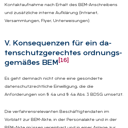
Kontaktaufnahme nach Erhalt des BEM-Anschreibens
und zusätzliche interne Aufklärung (Intranet,
Versammlungen, Flyer, Unterweisungen).
V. Kon­se­quen­zen für ein da­
ten­schutz­ge­rech­tes ord­nungs­
[16]
ge­mä­ßes BEM
Es geht demnach nicht ohne eine gesonderte
datenschutzrechtliche Einwilligung, die die
Anforderungen von § 4a und § 4a Abs. 3 BDSG umsetzt.
Die verfahrensrelevanten Beschäftigtendaten im
Vorblatt zur BEM-Akte, in der Personalakte und in der
BEM-Akte müssen vereinbart und in einer Anlage zur