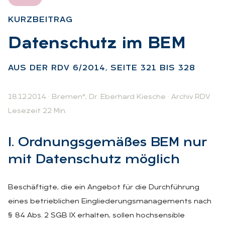
KURZ­BEI­TRAG
:
Da­ten­schutz im BEM
:
AUS DER RDV 6/2014, SEI­TE 321 BIS 328
18.12.2014
·
Bremen*
,
Dr. Eberhard Kiesche
·
Archiv RDV
Lesezeit 22 Min.
I. Ord­nungs­ge­mä­ßes BEM nur
mit Da­ten­schutz mög­lich
Beschäftigte, die ein Angebot für die Durchführung
eines betrieblichen Eingliederungsmanagements nach
§ 84 Abs. 2 SGB IX erhalten, sollen hochsensible