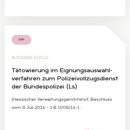
DA+
AUSGABE 6/2014
Tä­to­wie­rung im Eig­nungs­aus­wahl­
ver­fah­ren zum Po­li­zei­voll­zugs­dienst
der Bun­des­po­li­zei (Ls)
(Hessischer Verwaltungsgerichtshof, Beschluss
vom 9. Juli 2014 – 1 B 1006/14–)…