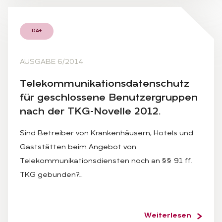
DA+
AUSGABE 6/2014
Te­le­kom­mu­ni­ka­ti­ons­da­ten­schutz
für ge­schlos­se­ne Be­nut­zer­grup­pen
nach der TKG-No­vel­le 2012.
Sind Betreiber von Krankenhäusern, Hotels und
Gaststätten beim Angebot von
Telekommunikationsdiensten noch an §§ 91 ff.
TKG gebunden?…
Weiterlesen