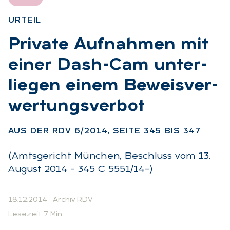
UR­TEIL
:
Pri­va­te Auf­nah­men mit
ei­ner Dash-Cam un­ter­
lie­gen ei­nem Be­weis­ver­
wer­tungs­ver­bot
:
AUS DER RDV 6/2014, SEI­TE 345 BIS 347
(Amtsgericht München, Beschluss vom 13.
August 2014 – 345 C 5551/14–)
18.12.2014
·
Archiv RDV
Lesezeit 7 Min.