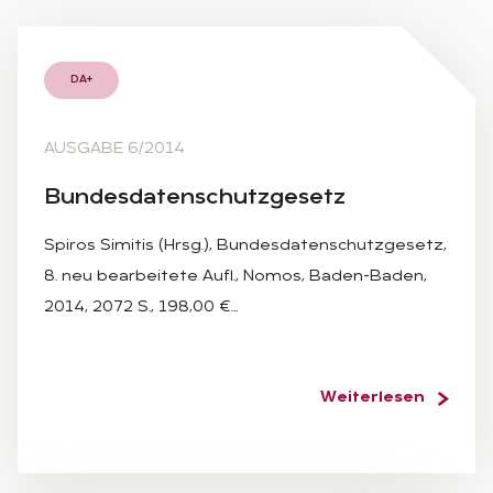
DA+
AUSGABE 6/2014
Bun­des­da­ten­schutz­ge­setz
Spiros Simitis (Hrsg.), Bundesdatenschutzgesetz,
8. neu bearbeitete Aufl., Nomos, Baden-Baden,
2014, 2072 S., 198,00 €…
Weiterlesen