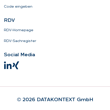
Code eingeben
RDV
RDV-Homepage
RDV-Sachregister
So­ci­al Me­dia
© 2026 DA­TA­KON­TEXT GmbH