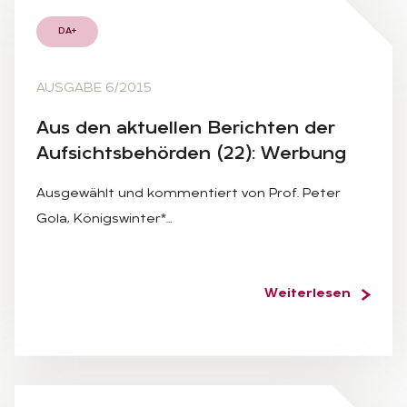
DA+
AUSGABE 6/2015
Aus den ak­tu­el­len Be­rich­ten der
Auf­sichts­be­hör­den (22): Wer­bung
Ausgewählt und kommentiert von Prof. Peter
Gola, Königswinter*…
Weiterlesen