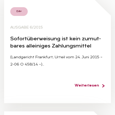
DA+
AUSGABE 6/2015
So­fort­über­wei­sung ist kein zu­mut­
ba­res al­lei­ni­ges Zah­lungs­mit­tel
(Landgericht Frankfurt, Urteil vom 24. Juni 2015 –
2-06 O 458/14 –)…
Weiterlesen