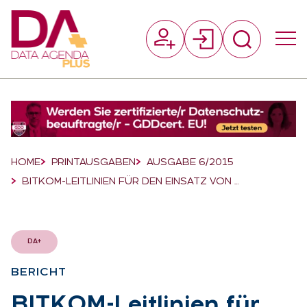
Suchfeld
Suchen
Breadcrumb-Navigation
HOME
PRINTAUSGABEN
AUSGABE 6/2015
BITKOM-LEITLINIEN FÜR DEN EINSATZ VON …
DA+
BE­RICHT
:
BIT­KOM-Leit­li­ni­en für