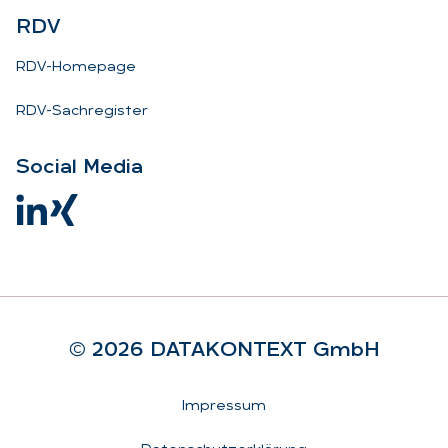
RDV
RDV-Homepage
RDV-Sachregister
So­ci­al Me­dia
© 2026 DA­TA­KON­TEXT GmbH
Rechtliches
Impressum