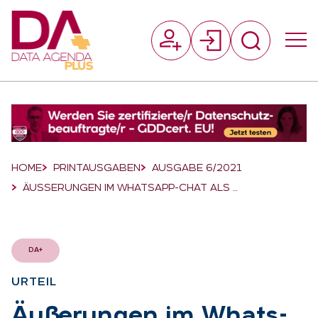
Suchfeld
Suchen
Breadcrumb-Navigation
HOME
PRINTAUSGABEN
AUSGABE 6/2021
ÄUSSERUNGEN IM WHATSAPP-CHAT ALS …
DA+
UR­TEIL
:
Äu­ße­run­gen im Whats­