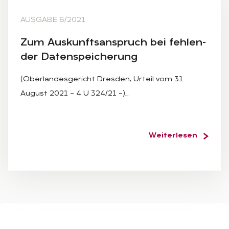
AUSGABE 6/2021
Zum Aus­kunfts­an­spruch bei feh­len­
der Da­ten­spei­che­rung
(Oberlandesgericht Dresden, Urteil vom 31.
August 2021 – 4 U 324/21 –)…
Weiterlesen