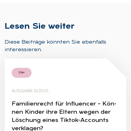
Le­sen Sie wei­ter
Diese Beiträge könnten Sie ebenfalls
interessieren.
DA+
AUSGABE 6/2021
Fa­mi­li­en­recht für In­flu­en­cer – Kön­
nen Kin­der ihre El­tern we­gen der
Lö­schung ei­nes Tik­tok-Ac­counts
ver­kla­gen?