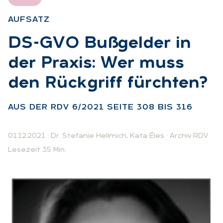
AUF­SATZ
:
DS-GVO Buß­gel­der in
der Pra­xis: Wer muss
den Rück­griff fürch­ten?
:
AUS DER RDV 6/2021 SEI­TE 308 BIS 316
01.12.2021
·
Dr. Stefanie Hellmich
,
Kata Éles
·
Archiv RDV
Lesezeit 35 Min.