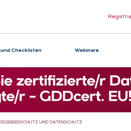
Registri
 und Checklisten
We­bi­na­re
EISGEBERSCHUTZ UND DATENSCHUTZ