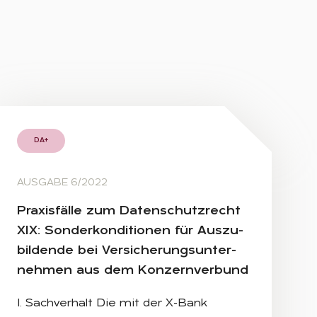
DA+
AUSGABE 6/2022
Pra­xis­fäl­le zum Da­ten­schutz­recht
XIX: Son­der­kon­di­tio­nen für Aus­zu­
bil­den­de bei Ver­si­che­rungs­un­ter­
neh­men aus dem Kon­zern­ver­bund
I. Sachverhalt Die mit der X-Bank