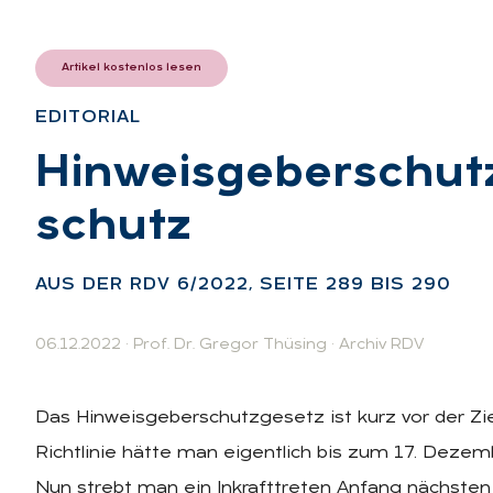
Artikel kostenlos lesen
EDI­TO­RI­AL
:
Hin­weis­ge­ber­schu
schutz
:
AUS DER RDV 6/2022, SEI­TE 289 BIS 290
06.12.2022
·
Prof. Dr. Gregor Thüsing
·
Archiv RDV
Das Hinweisgeberschutzgesetz ist kurz vor der Zi
Richtlinie hätte man eigentlich bis zum 17. Dez
Nun strebt man ein Inkrafttreten Anfang nächsten 