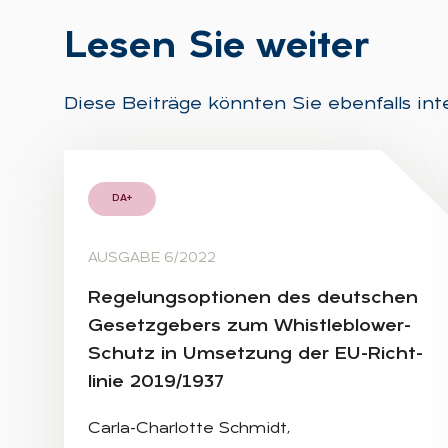
Le­sen Sie wei­ter
Diese Beiträge könnten Sie ebenfalls int
DA+
AUSGABE 6/2022
Re­ge­lungs­op­tio­nen des deut­schen
Ge­setz­ge­bers zum Whist­leb­lo­wer-
Schutz in Um­set­zung der EU-Richt­
li­nie 2019/1937
Carla-Charlotte Schmidt,