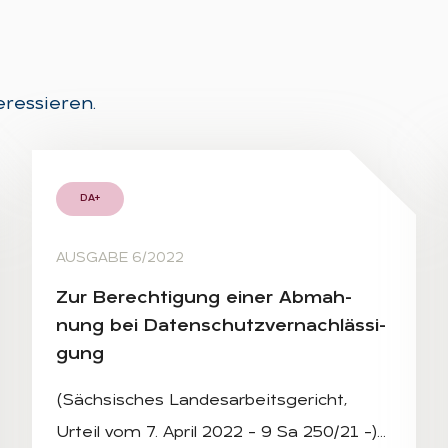
eressieren.
DA+
AUSGABE 6/2022
Zur Be­rech­ti­gung ei­ner Ab­mah­
nung bei Da­ten­schutz­ver­nach­läs­si­
gung
(Sächsisches Landesarbeitsgericht,
Urteil vom 7. April 2022 – 9 Sa 250/21 –)…