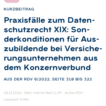
KURZ­BEI­TRAG
:
Pra­xis­fäl­le zum Da­ten­
schutz­recht XIX: Son­
der­kon­di­tio­nen für Aus­
zu­bil­den­de bei Ver­si­che­
rungs­un­ter­neh­men aus
dem Kon­zern­ver­bund
:
AUS DER RDV 6/2022, SEI­TE 318 BIS 322
18.11.2024
·
RAin Yvette Reif LL.M.*
·
Archiv RDV
Lesezeit 9 Min.