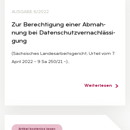
AUSGABE 6/2022
Zur Be­rech­ti­gung ei­ner Ab­mah­
nung bei Da­ten­schutz­ver­nach­läs­si­
gung
(Sächsisches Landesarbeitsgericht, Urteil vom 7.
April 2022 – 9 Sa 250/21 –)…
Weiterlesen
Artikel kostenlos lesen