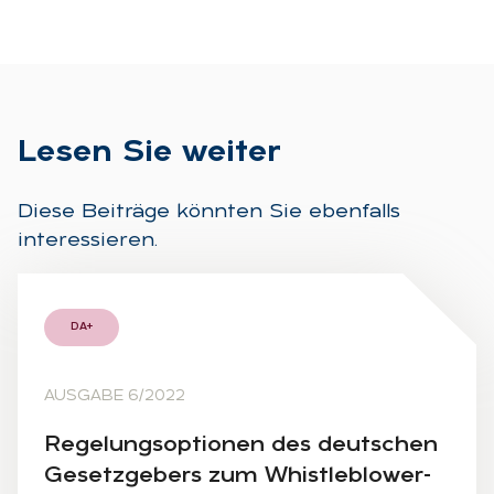
Le­sen Sie wei­ter
Diese Beiträge könnten Sie ebenfalls
interessieren.
DA+
AUSGABE 6/2022
Re­ge­lungs­op­tio­nen des deut­schen
Ge­setz­ge­bers zum Whist­leb­lo­wer-