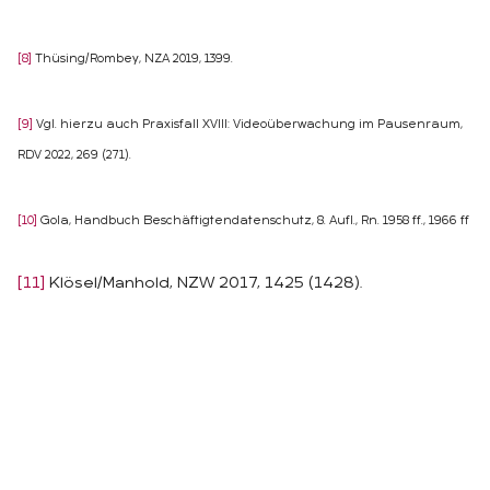
[8]
Thüsing/Rombey, NZA 2019, 1399.
[9]
Vgl. hierzu auch Praxisfall XVIII: Videoüberwachung im Pausenraum,
RDV 2022, 269 (271).
[10]
Gola, Handbuch Beschäftigtendatenschutz, 8. Aufl., Rn. 1958 ff., 1966 ff
[11]
Klösel/Manhold, NZW 2017, 1425 (1428).