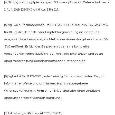
[4]
Simitis/Hornung/Spiecker gen. Döhmann/Schantz, Datenschutzrecht,
1. Aufl. 2019, DS-GVO Art. 6 Abs. 1 Rn. 117.
[5]
Vgl. Gola/Heckmann/Schulz, DS-GVO/BDSG, 3. Aufl. 2022, DS-GVO Art. 6
Rn. 81: „Ist die Beipack- oder Empfehlungswerbung an individuell
ausgewählte Adressaten gerichtet, ist der Anwendungsbereich der DS-
GVO eröffnet.“ Erfolgt das Beipacken über eine komplette
Versandaktion ohne Rücksicht auf konkrete Empfänger, wird es an
einer Verarbeitung personenbezogener Daten fehlen.
[6]
Vgl. Art. 4 Nr. 11 DS-GVO: „jede freiwillig für den bestimmten Fall, in
informierter Weise und unmissverständlich abgegebene
Willensbekundung in Form einer Erklärung oder einer sonstigen
eindeutigen bestätigenden Handlung“.
[7]
Hitzelberger-Kijima, öAT 2020, 133 (135).