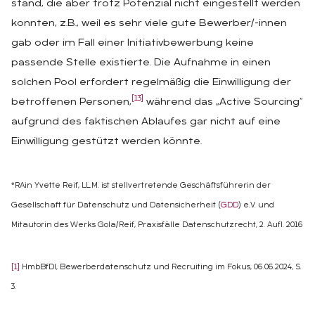
stand, die aber trotz Potenzial nicht eingestellt werden
konnten, z.B., weil es sehr viele gute Bewerber/-innen
gab oder im Fall einer Initiativbewerbung keine
passende Stelle existierte. Die Aufnahme in einen
solchen Pool erfordert regelmäßig die Einwilligung der
[13]
betroffenen Personen,
während das „Active Sourcing“
aufgrund des faktischen Ablaufes gar nicht auf eine
Einwilligung gestützt werden könnte.
*RAin Yvette Reif, LL.M. ist stellvertretende Geschäftsführerin der
Gesellschaft für Datenschutz und Datensicherheit (
GDD
) e.V. und
Mitautorin des Werks Gola/Reif, Praxisfälle Datenschutzrecht, 2. Aufl. 2016
[1]
HmbBfDI, Bewerberdatenschutz und Recruiting im Fokus, 06.06.2024, S.
3.