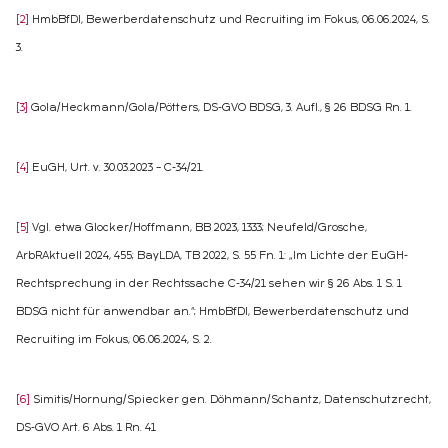
[2]
HmbBfDI, Bewerberdatenschutz und Recruiting im Fokus, 06.06.2024, S.
3.
[3]
Gola/Heckmann/Gola/Pötters, DS-GVO BDSG, 3. Aufl., § 26 BDSG Rn. 1.
[4]
EuGH, Urt. v. 30.03.2023 – C-34/21.
[5]
Vgl. etwa Glocker/Hoffmann, BB 2023, 1333; Neufeld/Grosche,
ArbRAktuell 2024, 455; BayLDA, TB 2022, S. 55 Fn. 1: „Im Lichte der EuGH-
Rechtsprechung in der Rechtssache C-34/21 sehen wir § 26 Abs. 1 S. 1
BDSG nicht für anwendbar an.“; HmbBfDI, Bewerberdatenschutz und
Recruiting im Fokus, 06.06.2024, S. 2.
[6]
Simitis/Hornung/Spiecker gen. Döhmann/Schantz, Datenschutzrecht,
DS-GVO Art. 6 Abs. 1 Rn. 41