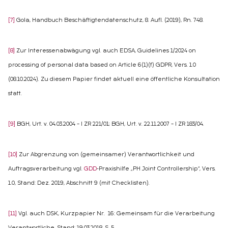
[7]
Gola, Handbuch Beschäftigtendatenschutz, 8. Aufl. (2019), Rn. 748.
[8]
Zur Interessenabwägung vgl. auch EDSA, Guidelines 1/2024 on
processing of personal data based on Article 6(1)(f) GDPR, Vers. 1.0
(08.10.2024). Zu diesem Papier findet aktuell eine öffentliche Konsultation
statt.
[9]
BGH, Urt. v. 04.03.2004 – I ZR 221/01; BGH, Urt. v. 22.11.2007 – I ZR 183/04.
[10]
Zur Abgrenzung von (gemeinsamer) Verantwortlichkeit und
Auftragsverarbeitung vgl.
GDD
-Praxishilfe „PH Joint Controllership“, Vers.
1.0, Stand: Dez. 2019, Abschnitt 9 (mit Checklisten).
[11]
Vgl. auch DSK, Kurzpapier Nr. 16: Gemeinsam für die Verarbeitung