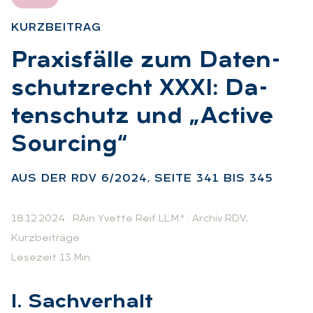
KURZ­BEI­TRAG
:
Pra­xis­fäl­le zum Da­ten­
schutz­recht XXXI: Da­
ten­schutz und „Ac­tive
Sourcing“
:
AUS DER RDV 6/2024, SEI­TE 341 BIS 345
18.12.2024
·
RAin Yvette Reif LL.M.*
·
Archiv RDV
,
Kurzbeiträge
Lesezeit 13 Min.
I. Sach­ver­halt