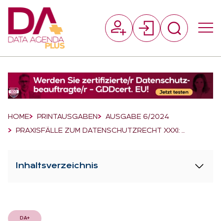
Suchfeld
Suchen
Breadcrumb-Navigation
HOME
PRINTAUSGABEN
AUSGABE 6/2024
PRAXISFÄLLE ZUM DATENSCHUTZRECHT XXXI: …
Inhaltsverzeichnis
DA+