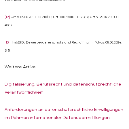
Verantwortliche, Stand: 19.03.2018, S. 5.
[12]
Urt. v. 05.06.2018 – C-210/16; Urt. 10.07.2018 – C-25/17; Urt. v. 29.07.2019, C-
40/17
[13]
HmbBfDI, Bewerberdatenschutz und Recruiting im Fokus, 06.06.2024,
S. 5.
Weitere Artikel
Di­gi­ta­li­sie­rung, Be­rufs­recht und da­ten­schutz­recht­li­che
Ver­ant­wort­lich­keit
An­for­de­run­gen an da­ten­schutz­recht­li­che Ein­wil­li­gun­gen
im Rah­men in­ter­na­tio­na­ler Da­ten­über­mitt­lun­gen