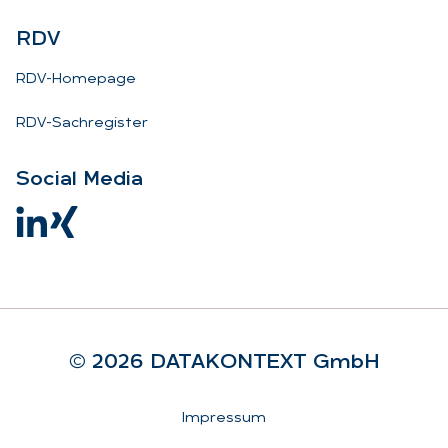
RDV
RDV-Homepage
RDV-Sachregister
So­ci­al Me­dia
© 2026 DA­TA­KON­TEXT GmbH
Rechtliches
Impressum