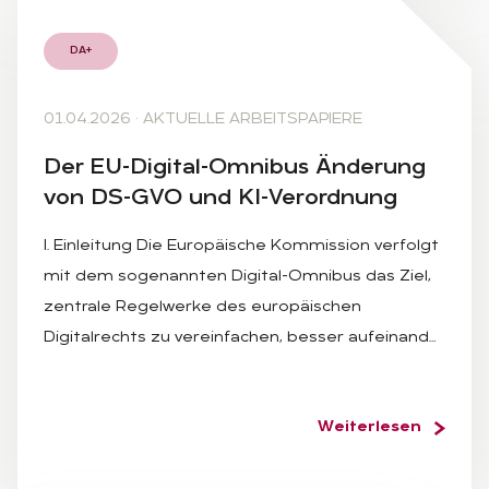
DA+
01.04.2026
·
AKTUELLE ARBEITSPAPIERE
Der EU-Di­gi­tal-Om­ni­bus Än­de­rung
von DS-GVO und KI-Ver­ord­nung
I. Einleitung Die Europäische Kommission verfolgt
mit dem sogenannten Digital-Omnibus das Ziel,
zentrale Regelwerke des europäischen
Digitalrechts zu vereinfachen, besser aufeinand…
Weiterlesen