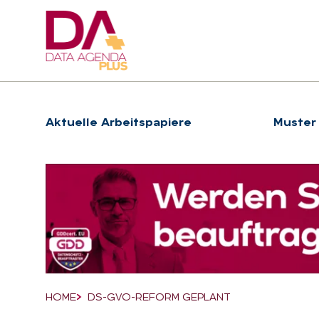
Hauptnavigation
Ak­tu­el­le Ar­beits­pa­pie­re
Muster
Suchfeld
HOME
DS-GVO-REFORM GEPLANT
Breadcrumb-Navigation