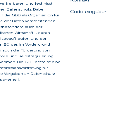
Kontakt
, vertretbaren und technisch
aren Datenschutz. Dabei
Code eingeben
ich die GDD als Organisation für
ge der Daten verarbeitenden
insbesondere auch der
dischen Wirtschaft –, deren
tzbeauftragten und der
n Bürger. Im Vordergrund
i auch die Förderung von
rolle und Selbstregulierung
nehmen. Die GDD betreibt eine
 Interessensvertretung für
are Vorgaben an Datenschutz
icherheit.