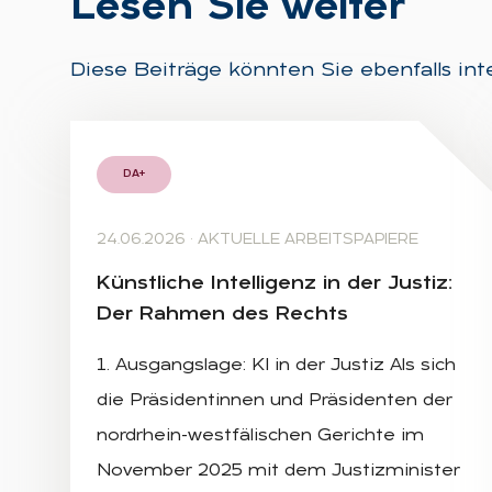
Le­sen Sie wei­ter
Diese Beiträge könnten Sie ebenfalls int
DA+
24.06.2026
·
AKTUELLE ARBEITSPAPIERE
Künst­li­che In­tel­li­genz in der Jus­tiz:
Der Rah­men des Rechts
1. Ausgangslage: KI in der Justiz Als sich
die Präsidentinnen und Präsidenten der
nordrhein-westfälischen Gerichte im
November 2025 mit dem Justizminister