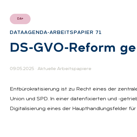
DA+
DATAAGEN­DA-AR­BEITS­PA­PIER 71
:
DS-GVO-Re­form ge­
09.05.2025
·
Aktuelle Arbeitspapiere
Entbürokratisierung ist zu Recht eines der zentra
Union und SPD. In einer datenfixierten und -getrie
Digitalisierung eines der Haupthandlungsfelder fü