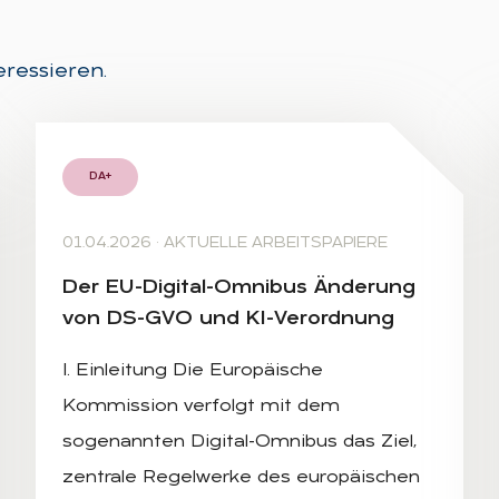
eressieren.
DA+
01.04.2026
·
AKTUELLE ARBEITSPAPIERE
Der EU-Di­gi­tal-Om­ni­bus Än­de­rung
von DS-GVO und KI-Ver­ord­nung
I. Einleitung Die Europäische
Kommission verfolgt mit dem
sogenannten Digital-Omnibus das Ziel,
zentrale Regelwerke des europäischen