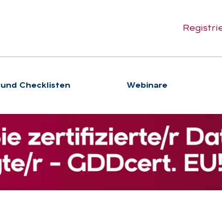
Registri
 und Checklisten
We­bi­na­re