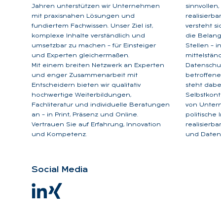
Jahren unterstützen wir Unternehmen
sinnvollen
mit praxisnahen Lösungen und
realisierb
fundiertem Fachwissen. Unser Ziel ist,
versteht s
komplexe Inhalte verständlich und
die Belan
umsetzbar zu machen – für Einsteiger
Stellen – 
und Experten gleichermaßen.
mittelstän
Mit einem breiten Netzwerk an Experten
Datenschu
und enger Zusammenarbeit mit
betroffene
Entscheidern bieten wir qualitativ
steht dabe
hochwertige Weiterbildungen,
Selbstkont
Fachliteratur und individuelle Beratungen
von Unter
an – in Print, Präsenz und Online.
politische
Vertrauen Sie auf Erfahrung, Innovation
realisierb
und Kompetenz.
und Datens
So­ci­al Me­dia