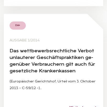
DA+
AUSGABE 1/2014
Das wett­be­werbs­recht­li­che Ver­bot
un­lau­te­rer Ge­schäfts­prak­ti­ken ge­
gen­über Ver­brau­chern gilt auch für
ge­setz­li­che Kran­ken­kas­sen
(Europäischer Gerichtshof, Urteil vom 3. Oktober
2013 – C-59/12 –)…