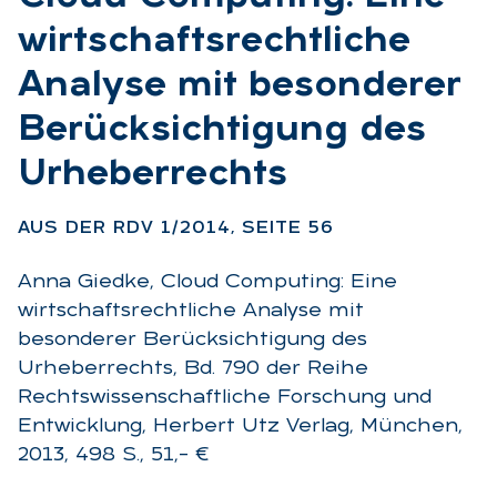
wirt­schafts­recht­li­che
Ana­ly­se mit be­son­de­rer
Be­rück­sich­ti­gung des
Ur­he­ber­rechts
:
AUS DER RDV 1/2014, SEI­TE 56
Anna Giedke, Cloud Computing: Eine
wirtschaftsrechtliche Analyse mit
besonderer Berücksichtigung des
Urheberrechts, Bd. 790 der Reihe
Rechtswissenschaftliche Forschung und
Entwicklung, Herbert Utz Verlag, München,
2013, 498 S., 51,– €