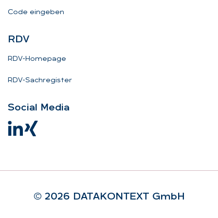
Code eingeben
RDV
RDV-Homepage
RDV-Sachregister
So­ci­al Me­dia
© 2026 DA­TA­KON­TEXT GmbH