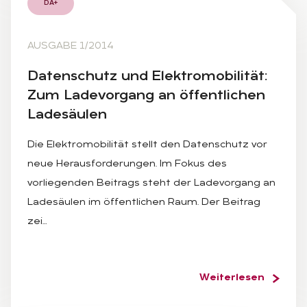
DA+
AUSGABE 1/2014
Da­ten­schutz und Elek­tro­mo­bi­li­tät:
Zum La­de­vor­gang an öf­fent­li­chen
La­de­säu­len
Die Elektromobilität stellt den Datenschutz vor
neue Herausforderungen. Im Fokus des
vorliegenden Beitrags steht der Ladevorgang an
Ladesäulen im öffentlichen Raum. Der Beitrag
zei…
Weiterlesen