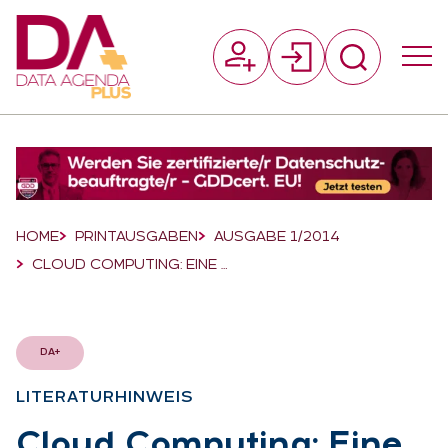
Suchfeld
Suchen
Breadcrumb-Navigation
HOME
PRINTAUSGABEN
AUSGABE 1/2014
CLOUD COMPUTING: EINE …
DA+
LI­TE­RA­TUR­HIN­WEIS
:
Cloud Com­pu­ting: Eine