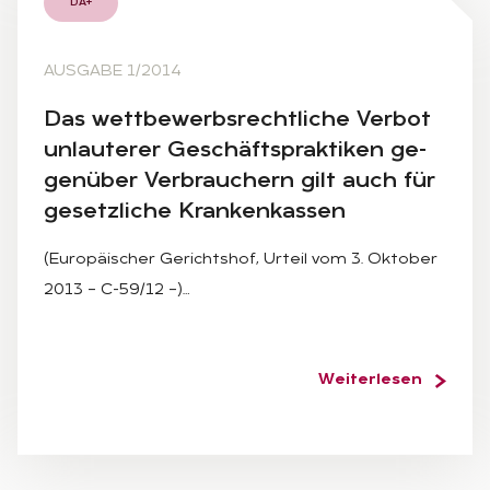
DA+
AUSGABE 1/2014
Das wett­be­werbs­recht­li­che Ver­bot
un­lau­te­rer Ge­schäfts­prak­ti­ken ge­
gen­über Ver­brau­chern gilt auch für
ge­setz­li­che Kran­ken­kas­sen
(Europäischer Gerichtshof, Urteil vom 3. Oktober
2013 – C-59/12 –)…
Weiterlesen