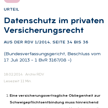
UR­TEIL
:
Da­ten­schutz im pri­va­ten
Ver­si­che­rungs­recht
:
AUS DER RDV 1/2014, SEI­TE 34 BIS 36
(Bundesverfassungsgericht, Beschluss vom
17. Juli 2013 – 1 BvR 3167/08 –)
18.02.2014
·
Archiv RDV
Lesezeit 11 Min.
Eine versicherungsvertragliche Obliegenheit zur
Schweigepflichtsentbindung muss hinreichend