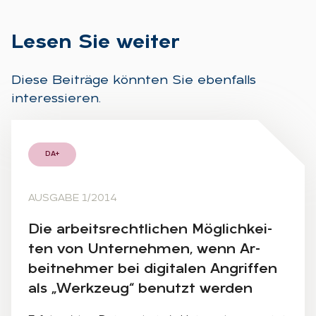
Le­sen Sie wei­ter
Diese Beiträge könnten Sie ebenfalls
interessieren.
DA+
AUSGABE 1/2014
Die ar­beits­recht­li­chen Mög­lich­kei­
ten von Un­ter­neh­men, wenn Ar­
beit­neh­mer bei di­gi­ta­len An­grif­fen
als „Werk­zeug“ be­nutzt wer­den