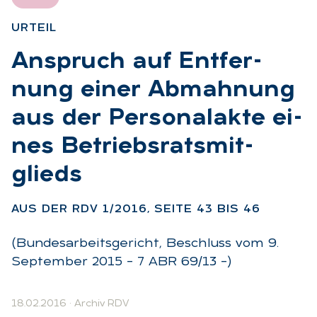
UR­TEIL
:
An­spruch auf Ent­fer­
nung ei­ner Ab­mah­nung
aus der Per­so­nal­ak­te ei­
nes Be­triebs­rats­mit­
glieds
:
AUS DER RDV 1/2016, SEI­TE 43 BIS 46
(Bundesarbeitsgericht, Beschluss vom 9.
September 2015 – 7 ABR 69/13 –)
18.02.2016
·
Archiv RDV