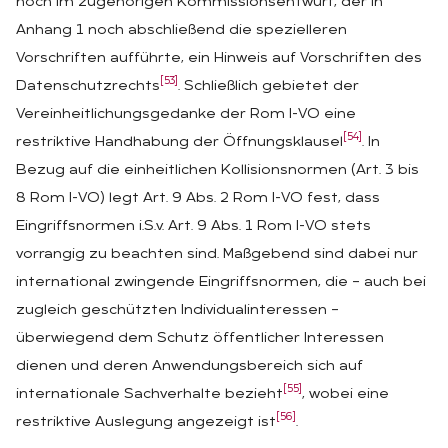
noch im zugehörigen Kommissionsentwurf, der in
Anhang 1 noch abschließend die spezielleren
Vorschriften aufführte, ein Hinweis auf Vorschriften des
[53]
Datenschutzrechts
. Schließlich gebietet der
Vereinheitlichungsgedanke der Rom I-VO eine
[54]
restriktive Handhabung der Öffnungsklausel
. In
Bezug auf die einheitlichen Kollisionsnormen (Art. 3 bis
8 Rom I-VO) legt Art. 9 Abs. 2 Rom I-VO fest, dass
Eingriffsnormen i.S.v. Art. 9 Abs. 1 Rom I-VO stets
vorrangig zu beachten sind. Maßgebend sind dabei nur
international zwingende Eingriffsnormen, die – auch bei
zugleich geschützten Individualinteressen –
überwiegend dem Schutz öffentlicher Interessen
dienen und deren Anwendungsbereich sich auf
[55]
internationale Sachverhalte bezieht
, wobei eine
[56]
restriktive Auslegung angezeigt ist
.