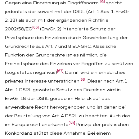
[65]
Gegen eine Einordnung als Eingriffsnorm
spricht
jedenfalls der sowohl mit der DSRL (Art. 1 Abs. 1, ErwGr.
2, 18) als auch mit der ergänzenden Richtlinie
[66]
2002/58/EG
(ErwGr. 2) intendierte Schutz der
Privatsphäre des Einzelnen durch Gewährleistung der
Grundrechte aus Art. 7 und 8 EU-GRC. Klassische
Funktion der Grundrechte ist es nämlich, die
Freiheitsphäre des Einzelnen vor Eingriffen zu schützen
[67]
(sog. status negativus)
. Damit wird ein erhebliches
[68]
privates Interesse unterstrichen
. Dieser nach Art. 1
Abs. 1 DSRL gewährte Schutz des Einzelnen wird in
ErwGr. 18 der DSRL gerade im Hinblick auf das
anwendbare Recht hervorgehoben und ist daher bei
der Beurteilung von Art. 4 DSRL zu beachten. Auch das
[69]
im Europarecht anerkannte
Prinzip der praktischen
Konkordanz stützt diese Annahme. Bei einem