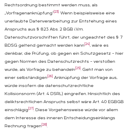
Rechtsordnung bestimmt werden muss, als
[23]
.
„Vorfragenanknüpfung“
Wenn beispielsweise eine
unerlaubte Datenverarbeitung zur Entstehung eines
Anspruchs aus § 823 Abs. 2 BGB i.V.m.
Datenschutzvorschriften führt, der ungeachtet des § 7
[24]
BDSG geltend gemacht werden kann
, wäre es
denkbar, die Prüfung, ob gegen ein Schutzgesetz – hier
gegen Normen des Datenschutzrechts – verstoßen
[25]
wurde, als Vorfrage zu behandeln
. Geht man von
[26]
einer selbständigen
Anknüpfung der Vorfrage aus,
würde insofern die datenschutzrechtliche
Kollisionsnorm (Art. 4 DSRL) eingreifen. Hinsichtlich des
deliktsrechtlichen Anspruchs selbst wäre Art. 40 EGBGB
[27]
einschlägig
. Diese Vorgehensweise würde vor allem
dem Interesse des inneren Entscheidungseinklangs
[28]
Rechnung tragen
.