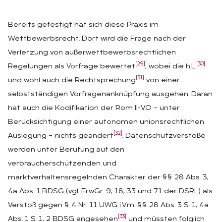
Bereits gefestigt hat sich diese Praxis im
Wettbewerbsrecht. Dort wird die Frage nach der
Verletzung von außerwettbewerbsrechtlichen
[29]
[30]
Regelungen als Vorfrage bewertet
, wobei die h.L.
[31]
und wohl auch die Rechtsprechung
von einer
selbstständigen Vorfragenanknüpfung ausgehen. Daran
hat auch die Kodifikation der Rom II-VO – unter
Berücksichtigung einer autonomen unionsrechtlichen
[32]
Auslegung – nichts geändert
. Datenschutzverstöße
werden unter Berufung auf den
verbraucherschützenden und
marktverhaltensregelnden Charakter der §§ 28 Abs. 3,
4a Abs. 1 BDSG (vgl. ErwGr. 9, 18, 33 und 71 der DSRL) als
Verstoß gegen § 4 Nr. 11 UWG i.V.m. §§ 28 Abs. 3 S. 1, 4a
[33]
Abs. 1 S. 1, 2 BDSG angesehen
und müssten folglich