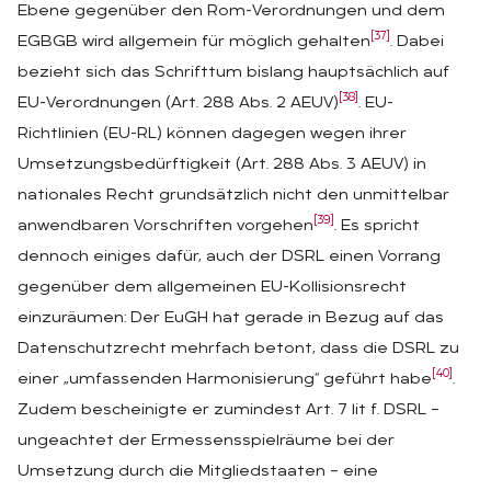
Ebene gegenüber den Rom-Verordnungen und dem
[37]
EGBGB wird allgemein für möglich gehalten
. Dabei
bezieht sich das Schrifttum bislang hauptsächlich auf
[38]
EU-Verordnungen (Art. 288 Abs. 2 AEUV)
. EU-
Richtlinien (EU-RL) können dagegen wegen ihrer
Umsetzungsbedürftigkeit (Art. 288 Abs. 3 AEUV) in
nationales Recht grundsätzlich nicht den unmittelbar
[39]
anwendbaren Vorschriften vorgehen
. Es spricht
dennoch einiges dafür, auch der DSRL einen Vorrang
gegenüber dem allgemeinen EU-Kollisionsrecht
einzuräumen: Der EuGH hat gerade in Bezug auf das
Datenschutzrecht mehrfach betont, dass die DSRL zu
[40]
einer „umfassenden Harmonisierung“ geführt habe
.
Zudem bescheinigte er zumindest Art. 7 lit f. DSRL –
ungeachtet der Ermessensspielräume bei der
Umsetzung durch die Mitgliedstaaten – eine