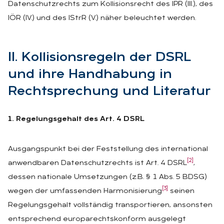
Datenschutzrechts zum Kollisionsrecht des IPR (III.), des
IÖR (IV.) und des IStrR (V.) näher beleuchtet werden.
II. Kol­li­si­ons­re­geln der DSRL
und ihre Hand­ha­bung in
Recht­spre­chung und Li­te­ra­tur
1. Regelungsgehalt des Art. 4 DSRL
Ausgangspunkt bei der Feststellung des international
[2]
anwendbaren Datenschutzrechts ist Art. 4 DSRL
,
dessen nationale Umsetzungen (z.B. § 1 Abs. 5 BDSG)
[3]
wegen der umfassenden Harmonisierung
seinen
Regelungsgehalt vollständig transportieren, ansonsten
entsprechend europarechtskonform ausgelegt