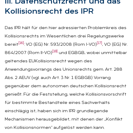
III. Da­ten­schutz­recht und das
Kol­li­si­ons­recht des IPR
Das IPR hält für den hier adressierten Problemkreis des
Kollisionsrechts im Wesentlichen drei Regelungswerke
[16]
[17]
bereit
: VO (EG) Nr. 593/2008 (Rom I-VO)
, VO (EG) Nr.
[18]
864/2007 (Rom II-VO)
und EGBGB, wobei unmittelbar
geltendes EUKollisionsrecht wegen des
Anwendungsvorrangs des Unionsrechts gem. Art. 288
Abs. 2 AEUV (vgl. auch Art. 3 Nr. 1 EGBGB) Vorrang
gegenüber dem autonomen deutschen Kollisionsrecht
genießt. Für die Feststellung, welche Kollisionsvorschrift
für bestimmte Bestandteile eines Sachverhalts
einschlägig ist, haben sich im IPR grundlegende
Mechanismen herausgebildet, mit denen der „Konflikt
von Kollisionsnormen“ aufgelöst werden kann.