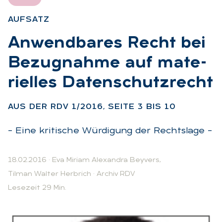
AUF­SATZ
:
An­wend­ba­res Recht bei
Be­zug­nah­me auf ma­te­
ri­el­les Da­ten­schutz­recht
:
AUS DER RDV 1/2016, SEI­TE 3 BIS 10
– Eine kritische Würdigung der Rechtslage –
18.02.2016
·
Eva Miriam Alexandra Beyvers
,
Tilman Walter Herbrich
·
Archiv RDV
Lesezeit 29 Min.