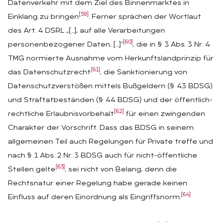
Datenverkehr mit dem Ziel des Binnenmarktes in
[59]
Einklang zu bringen
. Ferner sprächen der Wortlaut
des Art. 4 DSRL „[…], auf alle Verarbeitungen
[60]
personenbezogener Daten, […]“
, die in § 3 Abs. 3 Nr. 4
TMG normierte Ausnahme vom Herkunftslandprinzip für
[61]
das Datenschutzrecht
, die Sanktionierung von
Datenschutzverstößen mittels Bußgeldern (§ 43 BDSG)
und Straftatbeständen (§ 44 BDSG) und der öffentlich-
[62]
rechtliche Erlaubnisvorbehalt
für einen zwingenden
Charakter der Vorschrift. Dass das BDSG in seinem
allgemeinen Teil auch Regelungen für Private treffe und
nach § 1 Abs. 2 Nr. 3 BDSG auch für nicht-öffentliche
[63]
Stellen gelte
, sei nicht von Belang, denn die
Rechtsnatur einer Regelung habe gerade keinen
[64]
Einfluss auf deren Einordnung als Eingriffsnorm.