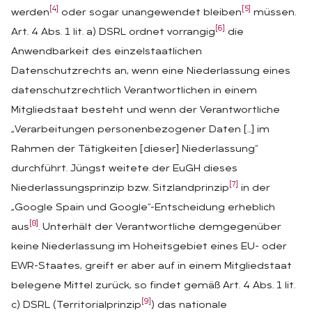
[4]
[5]
werden
oder sogar unangewendet bleiben
müssen.
[6]
Art. 4 Abs. 1 lit. a) DSRL ordnet vorrangig
die
Anwendbarkeit des einzelstaatlichen
Datenschutzrechts an, wenn eine Niederlassung eines
datenschutzrechtlich Verantwortlichen in einem
Mitgliedstaat besteht und wenn der Verantwortliche
„Verarbeitungen personenbezogener Daten […] im
Rahmen der Tätigkeiten [dieser] Niederlassung“
durchführt. Jüngst weitete der EuGH dieses
[7]
Niederlassungsprinzip bzw. Sitzlandprinzip
in der
„Google Spain und Google“-Entscheidung erheblich
[8]
aus
. Unterhält der Verantwortliche demgegenüber
keine Niederlassung im Hoheitsgebiet eines EU- oder
EWR-Staates, greift er aber auf in einem Mitgliedstaat
belegene Mittel zurück, so findet gemäß Art. 4 Abs. 1 lit.
[9]
c) DSRL (Territorialprinzip
) das nationale