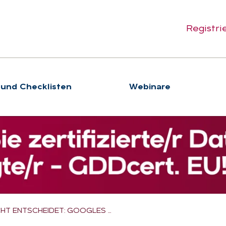
Registri
 und Checklisten
We­bi­na­re
HT ENTSCHEIDET: GOOGLES …