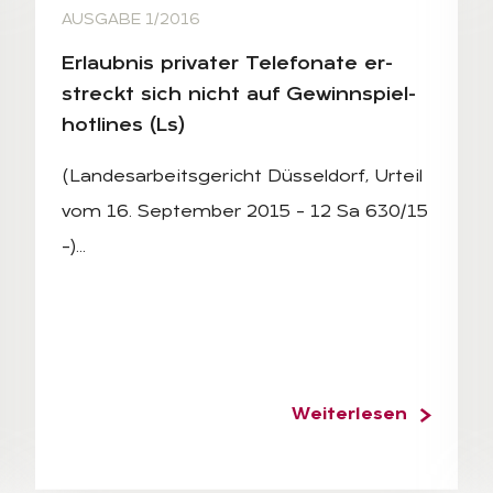
AUSGABE 1/2016
Er­laub­nis pri­va­ter Te­le­fo­na­te er­
streckt sich nicht auf Ge­winn­spiel­
hot­lines (Ls)
(Landesarbeitsgericht Düsseldorf, Urteil
vom 16. September 2015 – 12 Sa 630/15
–)…
Weiterlesen