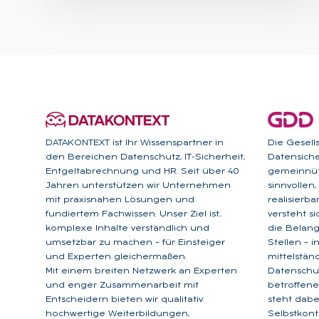
DATAKONTEXT ist Ihr Wissenspartner in
Die Gesell
den Bereichen Datenschutz, IT-Sicherheit,
Datensicher
Entgeltabrechnung und HR. Seit über 40
gemeinnütz
Jahren unterstützen wir Unternehmen
sinnvollen
mit praxisnahen Lösungen und
realisierb
fundiertem Fachwissen. Unser Ziel ist,
versteht s
komplexe Inhalte verständlich und
die Belan
umsetzbar zu machen – für Einsteiger
Stellen – 
und Experten gleichermaßen.
mittelstän
Mit einem breiten Netzwerk an Experten
Datenschu
und enger Zusammenarbeit mit
betroffene
Entscheidern bieten wir qualitativ
steht dabe
hochwertige Weiterbildungen,
Selbstkont