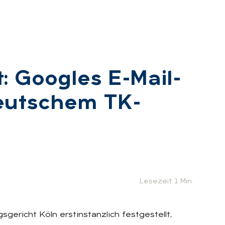
t: Goo­g­les E-Mail-
deut­schem TK-
Lesezeit 1 Min.
gericht Köln erstinstanzlich festgestellt,