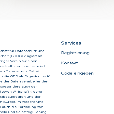
Ser­vices
schaft für Datenschutz und
Registrierung
heit (GDD) e.V. agiert als
iger Verein für einen
Kontakt
, vertretbaren und technisch
aren Datenschutz. Dabei
Code eingeben
ich die GDD als Organisation für
ge der Daten verarbeitenden
insbesondere auch der
dischen Wirtschaft –, deren
tzbeauftragten und der
n Bürger. Im Vordergrund
i auch die Förderung von
rolle und Selbstregulierung