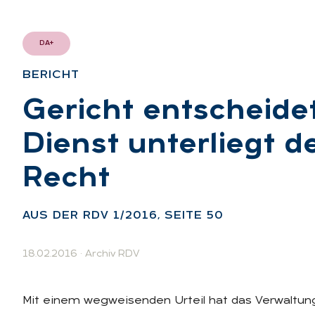
DA+
BE­RICHT
:
Ge­richt ent­schei­de
Dienst un­ter­liegt 
Recht
:
AUS DER RDV 1/2016, SEI­TE 50
18.02.2016
·
Archiv RDV
Mit einem wegweisenden Urteil hat das Verwaltungs