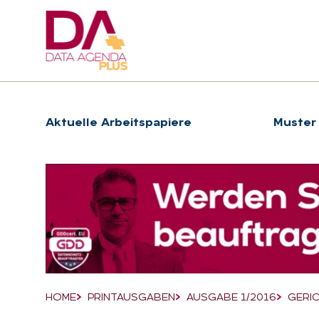
Hauptnavigation
Ak­tu­el­le Ar­beits­pa­pie­re
Muster
Suchfeld
HOME
PRINTAUSGABEN
AUSGABE 1/2016
GERIC
Breadcrumb-Navigation