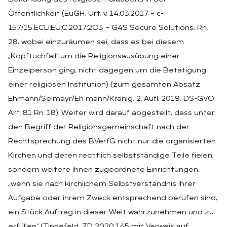
Öffentlichkeit (EuGH, Urt. v. 14.03.2017 – c-
157/15,ECLI:EU:C:2017:2O3 – G4S Secure Solutions, Rn.
28, wobei einzuräumen sei, dass es bei diesem
„Kopftuchfall“ um die Religionsausübung einer
Einzelperson ging, nicht dagegen um die Betätigung
einer religiösen lnstitution) (zum gesamten Absatz
Ehmann/Selmayr/Eh mann/Kranig, 2. Aufl. 2019, DS-GVO
Art. 81 Rn. 18). Weiter wird darauf abgestellt, dass unter
den Begriff der Religionsgemeinschaft nach der
Rechtsprechung des BVerfG nicht nur die organisierten
Kirchen und deren rechtlich selbstständige Teile fielen,
sondern weitere ihnen zugeordnete Einrichtungen,
„wenn sie nach kirchlichem Selbstverständnis ihrer
Aufgabe oder ihrem Zweck entsprechend berufen sind,
ein Stück Auftrag in dieser Welt wahrzunehmen und zu
erfüllen“ (Tinnefeld, ZD 2020,145 mit Verweis auf