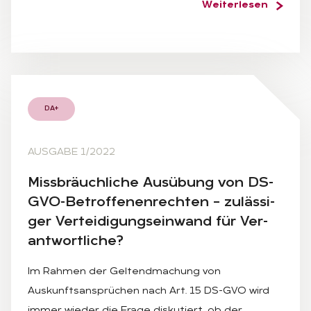
Weiterlesen
DA+
AUSGABE 1/2022
Miss­bräuch­li­che Aus­übung von DS-
GVO-Be­trof­fe­nen­rech­ten – zu­läs­si­
ger Ver­tei­di­gungs­ein­wand für Ver­
ant­wort­li­che?
Im Rahmen der Geltendmachung von
Auskunftsansprüchen nach Art. 15 DS-GVO wird
immer wieder die Frage diskutiert, ob der