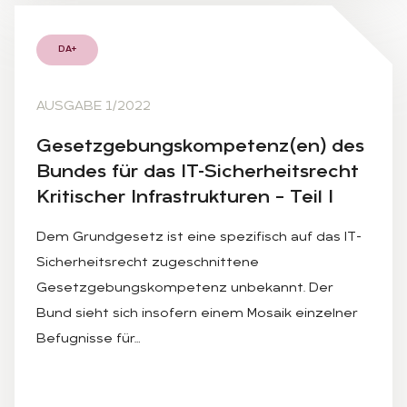
DA+
AUSGABE 1/2022
Ge­setz­ge­bungs­kom­pe­tenz(en) des
Bun­des für das IT-Si­cher­heits­recht
Kri­ti­scher In­fra­struk­tu­ren – Teil I
Dem Grundgesetz ist eine spezifisch auf das IT-
Sicherheitsrecht zugeschnittene
Gesetzgebungskompetenz unbekannt. Der
Bund sieht sich insofern einem Mosaik einzelner
Befugnisse für…