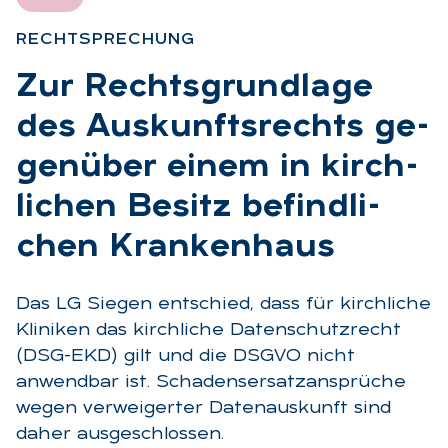
RECHT­SPRE­CHUNG
:
Zur Rechts­grund­la­ge
des Aus­kunfts­rechts ge­
gen­über ei­nem in kirch­
li­chen Be­sitz be­find­li­
chen Kran­ken­haus
Das LG Siegen entschied, dass für kirchliche
Kliniken das kirchliche Datenschutzrecht
(DSG-EKD) gilt und die DSGVO nicht
anwendbar ist. Schadensersatzansprüche
wegen verweigerter Datenauskunft sind
daher ausgeschlossen.