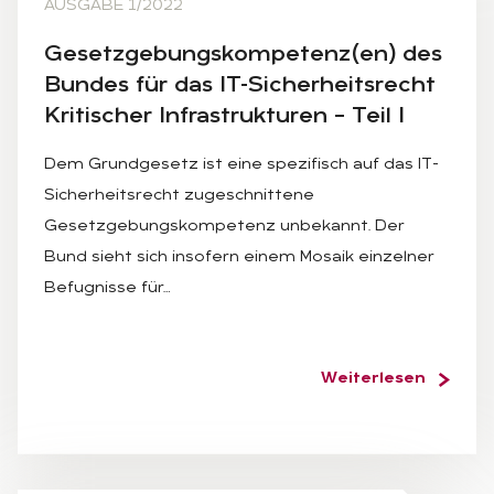
AUSGABE 1/2022
Ge­setz­ge­bungs­kom­pe­tenz(en) des
Bun­des für das IT-Si­cher­heits­recht
Kri­ti­scher In­fra­struk­tu­ren – Teil I
Dem Grundgesetz ist eine spezifisch auf das IT-
Sicherheitsrecht zugeschnittene
Gesetzgebungskompetenz unbekannt. Der
Bund sieht sich insofern einem Mosaik einzelner
Befugnisse für…
Weiterlesen