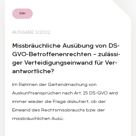
DA+
AUSGABE 1/2022
Miss­bräuch­li­che Aus­übung von DS-
GVO-Be­trof­fe­nen­rech­ten – zu­läs­si­
ger Ver­tei­di­gungs­ein­wand für Ver­
ant­wort­li­che?
Im Rahmen der Geltendmachung von
Auskunftsansprüchen nach Art. 15 DS-GVO wird
immer wieder die Frage diskutiert, ob der
Einwand des Rechtsmissbrauchs bzw. der
missbräuchlichen Ausü…