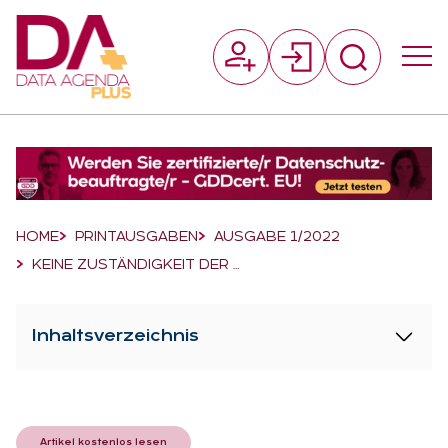
Suchfeld
Suchen
Breadcrumb-Navigation
HOME
PRINTAUSGABEN
AUSGABE 1/2022
KEINE ZUSTÄNDIGKEIT DER …
Inhaltsverzeichnis
Artikel kostenlos lesen