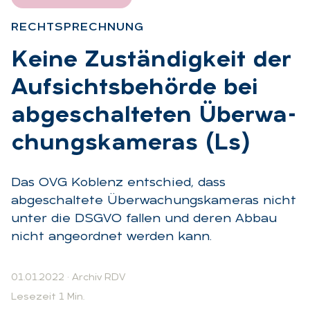
RECHT­SPRECH­NUNG
:
Kei­ne Zu­stän­dig­keit der
Auf­sichts­be­hör­de bei
ab­ge­schal­te­ten Über­wa­
chungs­ka­me­ras (Ls)
Das OVG Koblenz entschied, dass
abgeschaltete Überwachungskameras nicht
unter die DSGVO fallen und deren Abbau
nicht angeordnet werden kann.
01.01.2022
·
Archiv RDV
Lesezeit 1 Min.