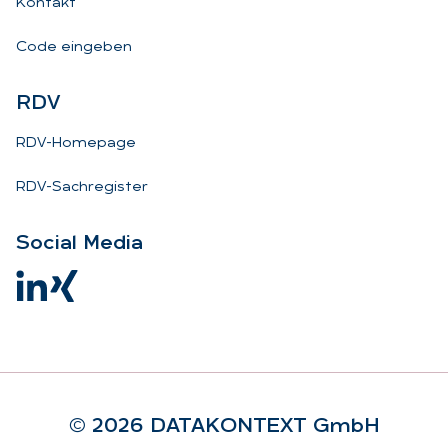
Kontakt
Code eingeben
RDV
RDV-Homepage
RDV-Sachregister
So­ci­al Me­dia
© 2026 DA­TA­KON­TEXT GmbH