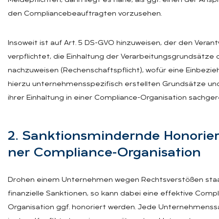
Meldepflichten, dann liegt es nahe, als ggf. einen der Ans
den Compliancebeauftragten vorzusehen.
Insoweit ist auf Art. 5 DS-GVO hinzuweisen, der den Verant
verpflichtet, die Einhaltung der Verarbeitungsgrundsätze 
nachzuweisen (Rechenschaftspflicht), wofür eine Einbezi
hierzu unternehmensspezifisch erstellten Grundsätze und
ihrer Einhaltung in einer Compliance-Organisation sachgere
2. Sank­ti­ons­min­dern­de Ho­no­rie
ner Com­pli­an­ce-Or­ga­ni­sa­ti­on
Drohen einem Unternehmen wegen Rechtsverstößen staa
finanzielle Sanktionen, so kann dabei eine effektive Comp
Organisation ggf. honoriert werden. Jede Unternehmenss