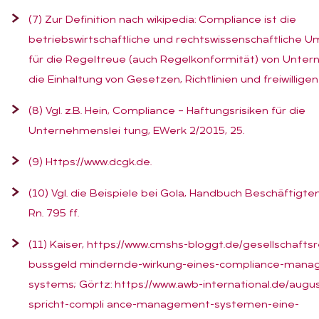
(7) Zur Definition nach wikipedia: Compliance ist die
betriebswirtschaftliche und rechtswissenschaftliche 
für die Regeltreue (auch Regelkonformität) von Unter
die Einhaltung von Gesetzen, Richtlinien und freiwillige
(8) Vgl. z.B. Hein, Compliance – Haftungsrisiken für die
Unternehmenslei tung, EWerk 2/2015, 25.
(9)
Https://www.dcgk.de
.
(10) Vgl. die Beispiele bei Gola, Handbuch Beschäftigt
Rn. 795 ff.
(11) Kaiser,
https://www.cmshs-bloggt.de/gesellschafts
bussgeld mindernde-wirkung-eines-compliance-man
systems
; Görtz:
https://www.awb-international.de/augu
spricht-compli ance-management-systemen-eine-