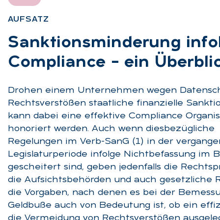
AUF­SATZ
:
Sank­ti­ons­min­de­rung in­fo
Com­pli­an­ce – ein Über­bli
Drohen einem Unternehmen wegen Datensc
Rechtsverstößen staatliche finanzielle Sankti
kann dabei eine effektive Compliance Organis
honoriert werden. Auch wenn diesbezügliche
Regelungen im Verb-SanG (1) in der vergang
Legislaturperiode infolge Nichtbefassung im 
gescheitert sind, geben jedenfalls die Rechts
die Aufsichtsbehörden und auch gesetzliche
die Vorgaben, nach denen es bei der Bemessu
Geldbuße auch von Bedeutung ist, ob ein effiz
die Vermeidung von Rechtsverstößen ausgele