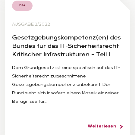
DA+
AUSGABE 1/2022
Ge­setz­ge­bungs­kom­pe­tenz(en) des
Bun­des für das IT-Si­cher­heits­recht
Kri­ti­scher In­fra­struk­tu­ren – Teil I
Dem Grundgesetz ist eine spezifisch auf das IT-
Sicherheitsrecht zugeschnittene
Gesetzgebungskompetenz unbekannt. Der
Bund sieht sich insofern einem Mosaik einzelner
Befugnisse für…
Weiterlesen