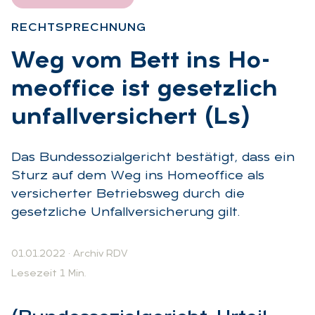
RECHT­SPRECH­NUNG
:
Weg vom Bett ins Ho­
me­of­fice ist ge­setz­lich
un­fall­ver­si­chert (Ls)
Das Bundessozialgericht bestätigt, dass ein
Sturz auf dem Weg ins Homeoffice als
versicherter Betriebsweg durch die
gesetzliche Unfallversicherung gilt.
01.01.2022
·
Archiv RDV
Lesezeit 1 Min.