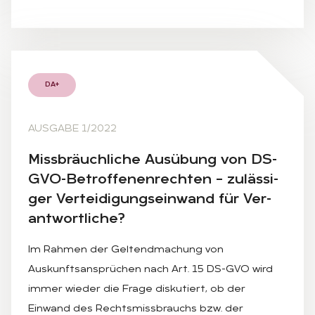
DA+
AUSGABE 1/2022
Miss­bräuch­li­che Aus­übung von DS-
GVO-Be­trof­fe­nen­rech­ten – zu­läs­si­
ger Ver­tei­di­gungs­ein­wand für Ver­
ant­wort­li­che?
Im Rahmen der Geltendmachung von
Auskunftsansprüchen nach Art. 15 DS-GVO wird
immer wieder die Frage diskutiert, ob der
Einwand des Rechtsmissbrauchs bzw. der