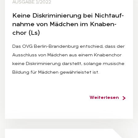
AUSGABE 1/2022
Kei­ne Dis­kri­mi­nie­rung bei Nicht­auf­
nah­me von Mäd­chen im Kna­ben­
chor (Ls)
Das OVG Berlin-Brandenburg entschied, dass der
Ausschluss von Mädchen aus einem Knabenchor
keine Diskriminierung darstellt, solange musische
Bildung für Mädchen gewährleistet ist.
Weiterlesen