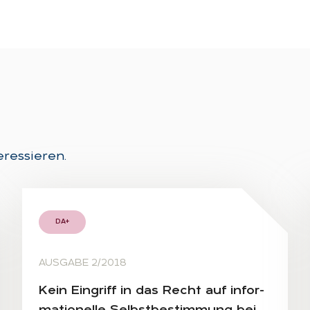
eressieren.
DA+
AUSGABE 2/2018
Kein Ein­griff in das Recht auf in­for­