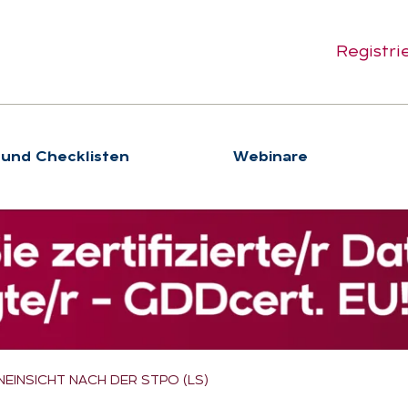
Registri
 und Checklisten
We­bi­na­re
EINSICHT NACH DER STPO (LS)