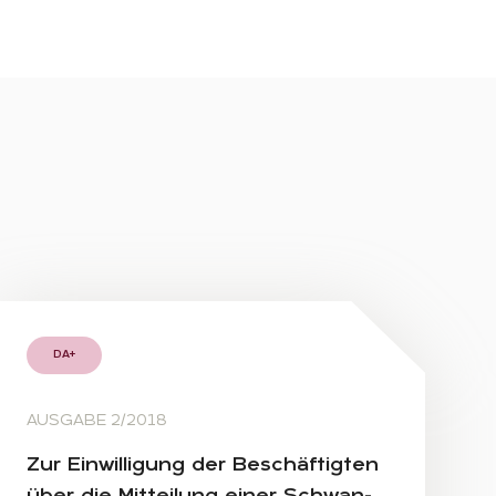
DA+
AUSGABE 2/2018
Zur Ein­wil­li­gung der Be­schäf­tig­ten