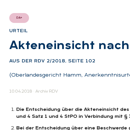
DA+
UR­TEIL
:
Ak­ten­ein­sicht nac
AUS DER RDV 2/2018, SEI­TE 102
(Oberlandesgericht Hamm, Anerkenntnisurte
10.04.2018
·
Archiv RDV
Die Entscheidung über die Akteneinsicht des 
und 4 Satz 1 und 4 StPO in Verbindung mit §
Bei der Entscheidung über eine Beschwerde