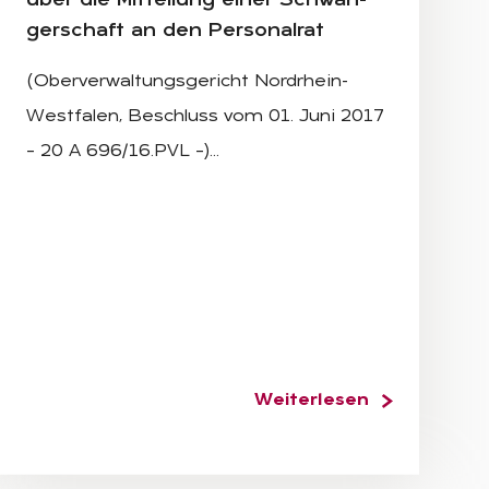
über die Mit­tei­lung ei­ner Schwan­
ger­schaft an den Per­so­nal­rat
(Oberverwaltungsgericht Nordrhein-
Westfalen, Beschluss vom 01. Juni 2017
– 20 A 696/16.PVL –)…
Weiterlesen