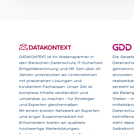
DATAKONTEXT ist Ihr Wissenspartner in
Die Gesell
den Bereichen Datenschutz, IT-Sicherheit,
Datensicher
Entgeltabrechnung und HR. Seit über 40
gemeinnütz
Jahren unterstützen wir Unternehmen
sinnvollen
mit praxisnahen Lösungen und
realisierb
fundiertem Fachwissen. Unser Ziel ist,
versteht s
komplexe Inhalte verständlich und
die Belan
umsetzbar zu machen – für Einsteiger
Stellen – 
und Experten gleichermaßen.
mittelstän
Mit einem breiten Netzwerk an Experten
Datenschu
und enger Zusammenarbeit mit
betroffene
Entscheidern bieten wir qualitativ
steht dabe
hochwertige Weiterbildungen,
Selbstkont