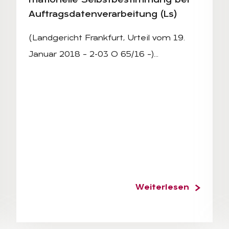
ma­tio­nel­le Selbst­be­stim­mung bei
Auf­trags­da­ten­ver­ar­bei­tung (Ls)
(Landgericht Frankfurt, Urteil vom 19.
Januar 2018 – 2-03 O 65/16 –)…
Weiterlesen