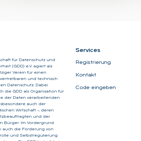
Ser­vices
schaft für Datenschutz und
Registrierung
heit (GDD) e.V. agiert als
iger Verein für einen
Kontakt
, vertretbaren und technisch
aren Datenschutz. Dabei
Code eingeben
ich die GDD als Organisation für
ge der Daten verarbeitenden
insbesondere auch der
dischen Wirtschaft –, deren
tzbeauftragten und der
n Bürger. Im Vordergrund
i auch die Förderung von
rolle und Selbstregulierung