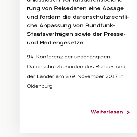
an­lass­lo­sen Vor rats­da­ten­spei­che­
rung von Rei­se­da­ten eine Ab­sa­ge
und for­dern die da­ten­schutz­recht­li­
che An­pas­sung von Rund­funk-
Staats­ver­trä­gen so­wie der Pres­se-
und Me­di­en­ge­set­ze
94. Konferenz der unabhängigen
Datenschutzbehörden des Bundes und
der Länder am 8./9. November 2017 in
Oldenburg…
Weiterlesen