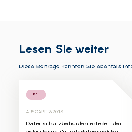
Le­sen Sie wei­ter
Diese Beiträge könnten Sie ebenfalls int
DA+
AUSGABE 2/2018
Da­ten­schutz­be­hör­den er­tei­len der