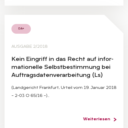
DA+
AUSGABE 2/2018
Kein Ein­griff in das Recht auf in­for­
ma­tio­nel­le Selbst­be­stim­mung bei
Auf­trags­da­ten­ver­ar­bei­tung (Ls)
(Landgericht Frankfurt, Urteil vom 19. Januar 2018
– 2-03 O 65/16 –)…
Weiterlesen