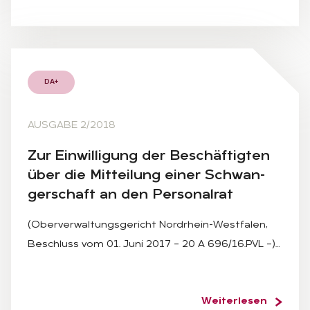
DA+
AUSGABE 2/2018
Zur Ein­wil­li­gung der Be­schäf­tig­ten
über die Mit­tei­lung ei­ner Schwan­
ger­schaft an den Per­so­nal­rat
(Oberverwaltungsgericht Nordrhein-Westfalen,
Beschluss vom 01. Juni 2017 – 20 A 696/16.PVL –)…
Weiterlesen