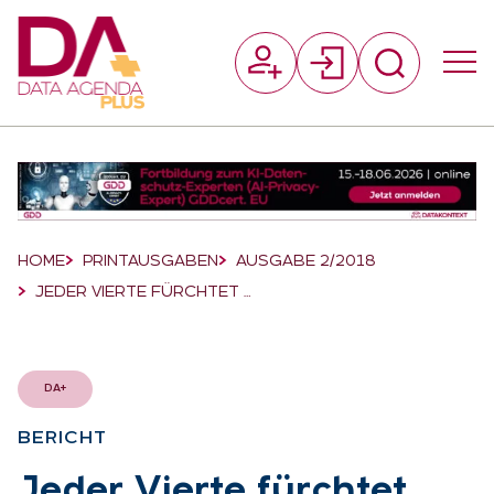
Suchfeld
Suchen
Breadcrumb-Navigation
HOME
PRINTAUSGABEN
AUSGABE 2/2018
JEDER VIERTE FÜRCHTET …
DA+
BE­RICHT
:
Je­der Vier­te fürch­tet