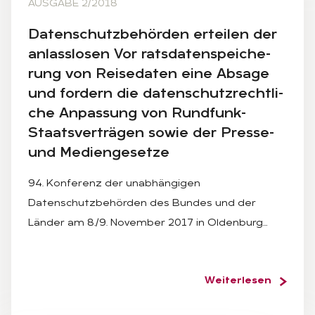
AUSGABE 2/2018
Da­ten­schutz­be­hör­den er­tei­len der
an­lass­lo­sen Vor rats­da­ten­spei­che­
rung von Rei­se­da­ten eine Ab­sa­ge
und for­dern die da­ten­schutz­recht­li­
che An­pas­sung von Rund­funk-
Staats­ver­trä­gen so­wie der Pres­se-
und Me­di­en­ge­set­ze
94. Konferenz der unabhängigen
Datenschutzbehörden des Bundes und der
Länder am 8./9. November 2017 in Oldenburg…
Weiterlesen