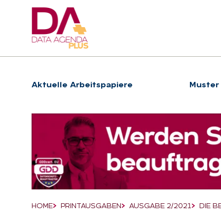
Hauptnavigation
Ak­tu­el­le Ar­beits­pa­pie­re
Muster
Suchfeld
HOME
PRINTAUSGABEN
AUSGABE 2/2021
DIE B
Breadcrumb-Navigation