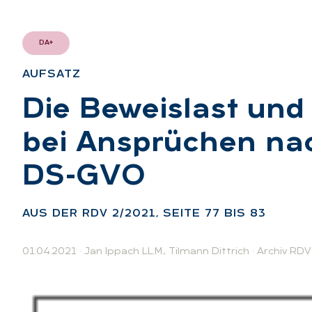
DA+
AUF­SATZ
:
Die Be­weis­last und 
bei An­sprü­chen nac
DS-GVO
:
AUS DER RDV 2/2021, SEI­TE 77 BIS 83
01.04.2021
·
Jan Ippach LL.M.
,
Tilmann Dittrich
·
Archiv RDV