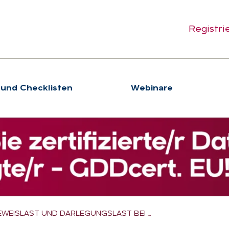
Registri
 und Checklisten
We­bi­na­re
EWEISLAST UND DARLEGUNGSLAST BEI …