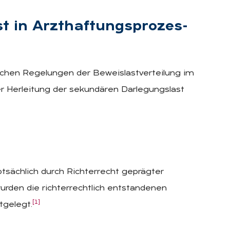
st in Arzt­haf­tungs­pro­zes­
lichen Regelungen der Beweislastverteilung im
r Herleitung der sekundären Darlegungslast
tsächlich durch Richterrecht geprägter
rden die richterrechtlich entstandenen
[1]
tgelegt.