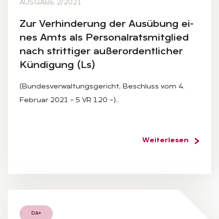
AUSGABE 2/2021
Zur Ver­hin­de­rung der Aus­übung ei­
nes Amts als Per­so­nal­rats­mit­glied
nach strit­ti­ger au­ßer­or­dent­li­cher
Kün­di­gung (Ls)
(Bundesverwaltungsgericht, Beschluss vom 4.
Februar 2021 – 5 VR 1.20 –)…
Weiterlesen
DA+