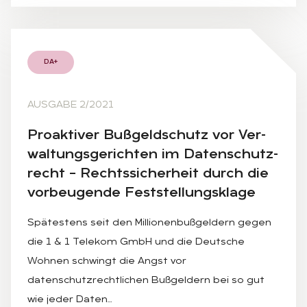
DA+
AUSGABE 2/2021
Pro­ak­ti­ver Buß­geld­schutz vor Ver­
wal­tungs­ge­rich­ten im Da­ten­schutz­
recht – Rechts­si­cher­heit durch die
vor­beu­gen­de Fest­stel­lungs­kla­ge
Spätestens seit den Millionenbußgeldern gegen
die 1 & 1 Telekom GmbH und die Deutsche
Wohnen schwingt die Angst vor
datenschutzrechtlichen Bußgeldern bei so gut
wie jeder Daten…