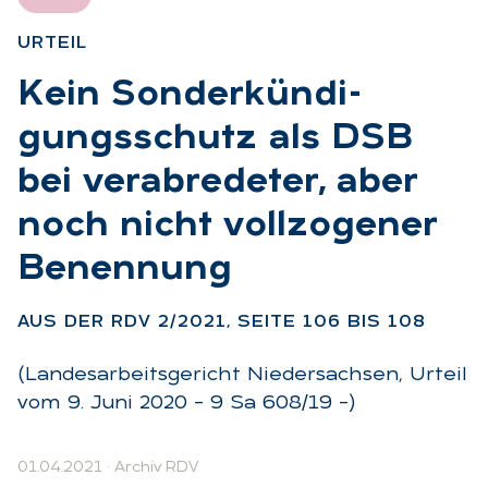
UR­TEIL
:
Kein Son­der­kün­di­
gungs­schutz als DSB
bei ver­ab­re­de­ter, aber
noch nicht voll­zo­ge­ner
Be­nen­nung
:
AUS DER RDV 2/2021, SEI­TE 106 BIS 108
(Landesarbeitsgericht Niedersachsen, Urteil
vom 9. Juni 2020 – 9 Sa 608/19 –)
01.04.2021
·
Archiv RDV