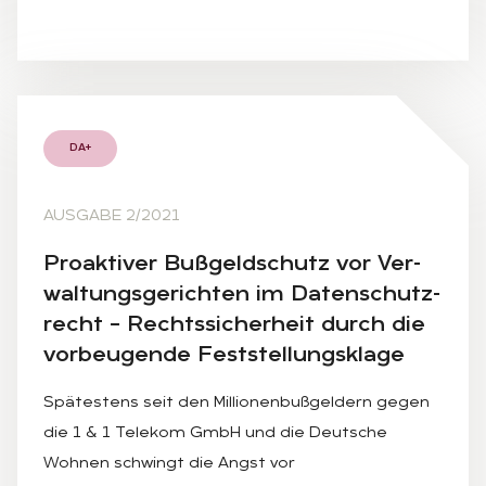
DA+
AUSGABE 2/2021
Pro­ak­ti­ver Buß­geld­schutz vor Ver­
wal­tungs­ge­rich­ten im Da­ten­schutz­
recht – Rechts­si­cher­heit durch die
vor­beu­gen­de Fest­stel­lungs­kla­ge
Spätestens seit den Millionenbußgeldern gegen
die 1 & 1 Telekom GmbH und die Deutsche
Wohnen schwingt die Angst vor