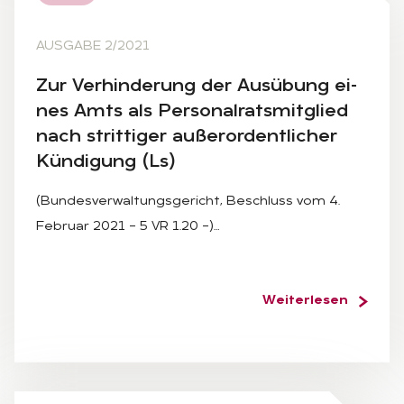
AUSGABE 2/2021
Zur Ver­hin­de­rung der Aus­übung ei­
nes Amts als Per­so­nal­rats­mit­glied
nach strit­ti­ger au­ßer­or­dent­li­cher
Kün­di­gung (Ls)
(Bundesverwaltungsgericht, Beschluss vom 4.
Februar 2021 – 5 VR 1.20 –)…
Weiterlesen