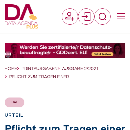
Suchfeld
Suchen
Breadcrumb-Navigation
HOME
PRINTAUSGABEN
AUSGABE 2/2021
PFLICHT ZUM TRAGEN EINER …
DA+
UR­TEIL
:
Pflicht zum Tra­gen ei­ner