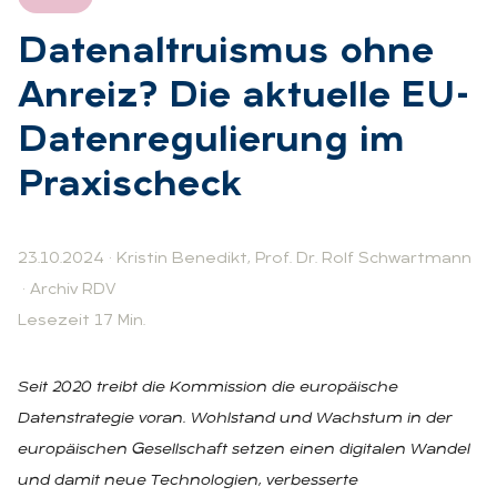
Da­ten­al­tru­is­mus ohne
An­reiz? Die ak­tu­el­le EU-
Da­ten­re­gu­lie­rung im
Pra­xi­scheck
23.10.2024
·
Kristin Benedikt
,
Prof. Dr. Rolf Schwartmann
·
Archiv RDV
Lesezeit 17 Min.
Seit 2020 treibt die Kommission die europäische
Datenstrategie voran. Wohlstand und Wachstum in der
europäischen Gesellschaft setzen einen digitalen Wandel
und damit neue Technologien, verbesserte