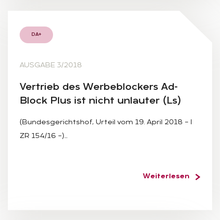
DA+
AUSGABE 3/2018
Ver­trieb des Wer­be­blo­ckers Ad­
Block Plus ist nicht un­lau­ter (Ls)
(Bundesgerichtshof, Urteil vom 19. April 2018 – I
ZR 154/16 –)…
Weiterlesen