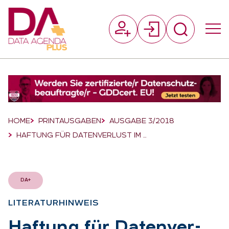
Suchfeld
Suchen
Breadcrumb-Navigation
HOME
PRINTAUSGABEN
AUSGABE 3/2018
HAFTUNG FÜR DATENVERLUST IM …
DA+
LI­TE­RA­TUR­HIN­WEIS
:
Haf­tung für Da­ten­ver­