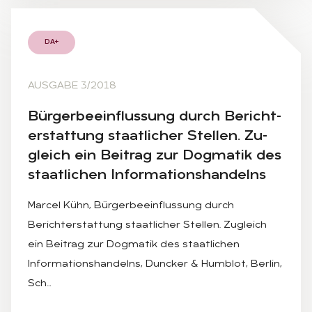
DA+
AUSGABE 3/2018
Bür­ger­be­ein­flus­sung durch Be­richt­
erstat­tung staat­li­cher Stel­len. Zu­
gleich ein Bei­trag zur Dog­ma­tik des
staat­li­chen In­for­ma­ti­ons­han­delns
Marcel Kühn, Bürgerbeeinflussung durch
Berichterstattung staatlicher Stellen. Zugleich
ein Beitrag zur Dogmatik des staatlichen
Informationshandelns, Duncker & Humblot, Berlin,
Sch…