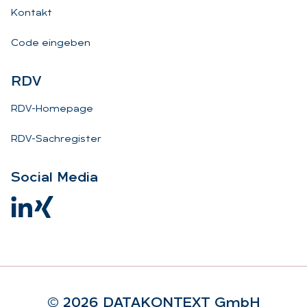
Kontakt
Code eingeben
RDV
RDV-Homepage
RDV-Sachregister
So­ci­al Me­dia
© 2026 DA­TA­KON­TEXT GmbH