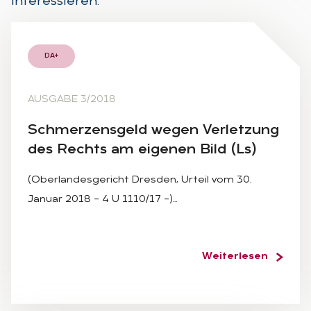
interessieren.
DA+
AUSGABE 3/2018
Schmer­zens­geld we­gen Ver­let­zung
des Rechts am ei­ge­nen Bild (Ls)
(Oberlandesgericht Dresden, Urteil vom 30.
Januar 2018 – 4 U 1110/17 –)…
Weiterlesen