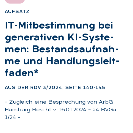
AUF­SATZ
:
IT-Mit­be­stim­mung bei
ge­ne­ra­ti­ven KI-Sys­te­
men: Be­stands­auf­nah­
me und Hand­lungs­leit­
fa­den*
:
AUS DER RDV 3/2024, SEI­TE 140-145
– Zugleich eine Besprechung von ArbG
Hamburg Beschl. v. 16.01.2024 – 24 BVGa
1/24 –