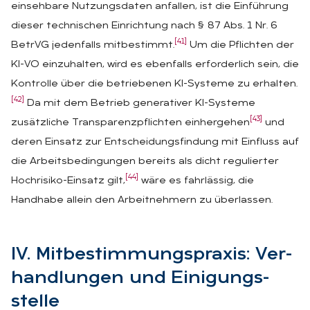
einsehbare Nutzungsdaten anfallen, ist die Einführung
dieser technischen Einrichtung nach § 87 Abs. 1 Nr. 6
[41]
BetrVG jedenfalls mitbestimmt.
Um die Pflichten der
KI-VO einzuhalten, wird es ebenfalls erforderlich sein, die
Kontrolle über die betriebenen KI-Systeme zu erhalten.
[42]
Da mit dem Betrieb generativer KI-Systeme
[43]
zusätzliche Transparenzpflichten einhergehen
und
deren Einsatz zur Entscheidungsfindung mit Einfluss auf
die Arbeitsbedingungen bereits als dicht regulierter
[44]
Hochrisiko-Einsatz gilt,
wäre es fahrlässig, die
Handhabe allein den Arbeitnehmern zu überlassen.
IV. Mit­be­stim­mungs­pra­xis: Ver­
hand­lun­gen und Ei­ni­gungs­
stel­le