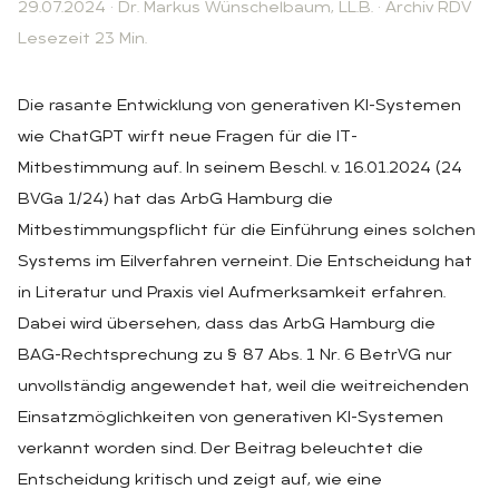
29.07.2024
·
Dr. Markus Wünschelbaum
,
LL.B.
·
Archiv RDV
Lesezeit 23 Min.
Die rasante Entwicklung von generativen KI-Systemen
wie ChatGPT wirft neue Fragen für die IT-
Mitbestimmung auf. In seinem Beschl. v. 16.01.2024 (24
BVGa 1/24) hat das ArbG Hamburg die
Mitbestimmungspflicht für die Einführung eines solchen
Systems im Eilverfahren verneint. Die Entscheidung hat
in Literatur und Praxis viel Aufmerksamkeit erfahren.
Dabei wird übersehen, dass das ArbG Hamburg die
BAG-Rechtsprechung zu § 87 Abs. 1 Nr. 6 BetrVG nur
unvollständig angewendet hat, weil die weitreichenden
Einsatzmöglichkeiten von generativen KI-Systemen
verkannt worden sind. Der Beitrag beleuchtet die
Entscheidung kritisch und zeigt auf, wie eine