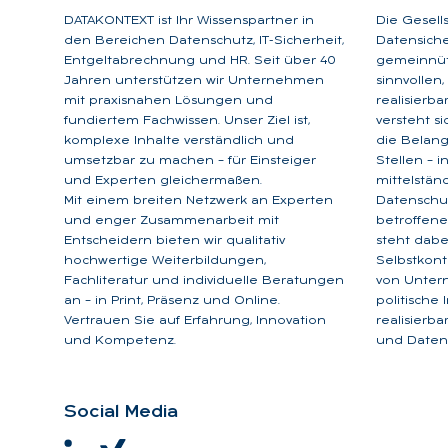
DATAKONTEXT ist Ihr Wissenspartner in
Die Gesell
den Bereichen Datenschutz, IT-Sicherheit,
Datensicher
Entgeltabrechnung und HR. Seit über 40
gemeinnütz
Jahren unterstützen wir Unternehmen
sinnvollen
mit praxisnahen Lösungen und
realisierb
fundiertem Fachwissen. Unser Ziel ist,
versteht s
komplexe Inhalte verständlich und
die Belan
umsetzbar zu machen – für Einsteiger
Stellen – 
und Experten gleichermaßen.
mittelstän
Mit einem breiten Netzwerk an Experten
Datenschu
und enger Zusammenarbeit mit
betroffene
Entscheidern bieten wir qualitativ
steht dabe
hochwertige Weiterbildungen,
Selbstkont
Fachliteratur und individuelle Beratungen
von Unter
an – in Print, Präsenz und Online.
politische
Vertrauen Sie auf Erfahrung, Innovation
realisierb
und Kompetenz.
und Datens
So­ci­al Me­dia