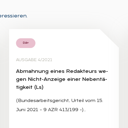
eressieren.
DA+
AUSGABE 4/2021
Ab­mah­nung ei­nes Re­dak­teurs we­
gen Nicht-An­zei­ge ei­ner Ne­ben­tä­
tig­keit (Ls)
(Bundesarbeitsgericht, Urteil vom 15.
Juni 2021 – 9 AZR 413/199 –)…