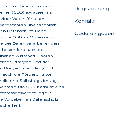
schaft für Datenschutz und
Registrierung
heit (GDD) e.V. agiert als
iger Verein für einen
Kontakt
, vertretbaren und technisch
aren Datenschutz. Dabei
Code eingeben
ich die GDD als Organisation für
ge der Daten verarbeitenden
insbesondere auch der
dischen Wirtschaft –, deren
tzbeauftragten und der
n Bürger. Im Vordergrund
i auch die Förderung von
rolle und Selbstregulierung
nehmen. Die GDD betreibt eine
 Interessensvertretung für
are Vorgaben an Datenschutz
icherheit.