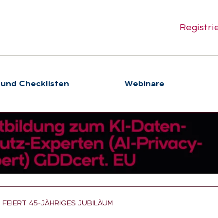
Registri
 und Checklisten
We­bi­na­re
FEIERT 45-JÄHRIGES JUBILÄUM