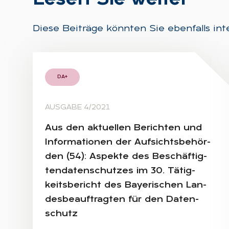
Diese Beiträge könnten Sie ebenfalls int
DA+
AUSGABE 4/2021
Aus den ak­tu­el­len Be­rich­ten und
In­for­ma­tio­nen der Auf­sichts­be­hör­
den (54): As­pek­te des Be­schäf­tig­
ten­da­ten­schut­zes im 30. Tä­tig­
keits­be­richt des Baye­ri­schen Lan­
des­be­auf­trag­ten für den Da­ten­
schutz