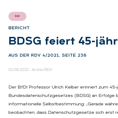
DA+
BE­RICHT
:
BDSG fei­ert 45-jäh­ri
AUS DER RDV 4/2021, SEI­TE 236
01.08.2021
·
Archiv RDV
Der BfDI Professor Ulrich Kelber erinnert zum 45-
Bundesdatenschutzgesetzes (BDSG) an Erfolge b
informationelle Selbstbestimmung: „Gerade währe
beobachten, dass Datenschutzgesetze sich erst re