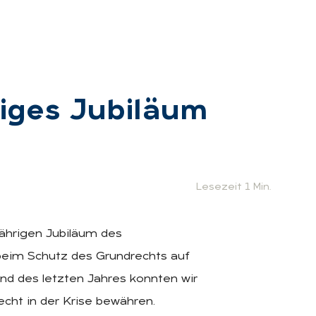
­ges Ju­bi­lä­um
:
Lesezeit 1 Min.
jährigen Jubiläum des
eim Schutz des Grundrechts auf
nd des letzten Jahres konnten wir
cht in der Krise bewähren.