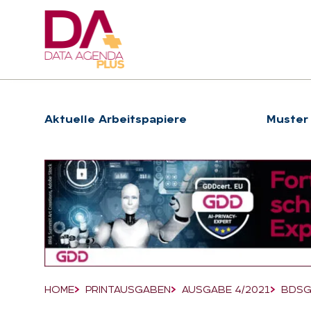
Hauptnavigation
Ak­tu­el­le Ar­beits­pa­pie­re
Muster
Suchfeld
HOME
PRINTAUSGABEN
AUSGABE 4/2021
BDSG 
Breadcrumb-Navigation