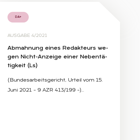
DA+
AUSGABE 4/2021
Ab­mah­nung ei­nes Re­dak­teurs we­
gen Nicht-An­zei­ge ei­ner Ne­ben­tä­
tig­keit (Ls)
(Bundesarbeitsgericht, Urteil vom 15.
Juni 2021 – 9 AZR 413/199 –)…