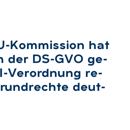
EU-Kom­mis­si­on hat
n der DS-GVO ge­
I-Ver­ord­nung re­
Grund­rech­te deut­