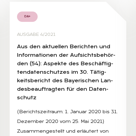
DA+
AUSGABE 4/2021
Aus den ak­tu­el­len Be­rich­ten und
In­for­ma­tio­nen der Auf­sichts­be­hör­
den (54): As­pek­te des Be­schäf­tig­
ten­da­ten­schut­zes im 30. Tä­tig­
keits­be­richt des Baye­ri­schen Lan­
des­be­auf­trag­ten für den Da­ten­
schutz
(Berichtszeitraum: 1. Januar 2020 bis 31.
Dezember 2020 vom 25. Mai 2021)
Zusammengestellt und erläutert von