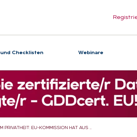
Registri
 und Checklisten
We­bi­na­re
 PRIVATHEIT: EU-KOMMISSION HAT AUS …