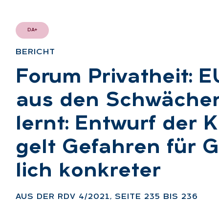
DA+
BE­RICHT
:
Fo­rum Pri­vat­heit: 
aus den Schwä­che
lernt: Ent­wurf der K
gelt Ge­fah­ren für 
lich kon­kre­ter
:
AUS DER RDV 4/2021, SEI­TE 235 BIS 236