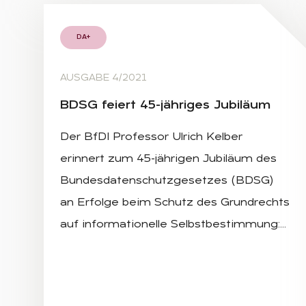
DA+
AUSGABE 4/2021
BDSG fei­ert 45-jäh­ri­ges Ju­bi­lä­um
Der BfDI Professor Ulrich Kelber
erinnert zum 45-jährigen Jubiläum des
Bundesdatenschutzgesetzes (BDSG)
an Erfolge beim Schutz des Grundrechts
auf informationelle Selbstbestimmung:…