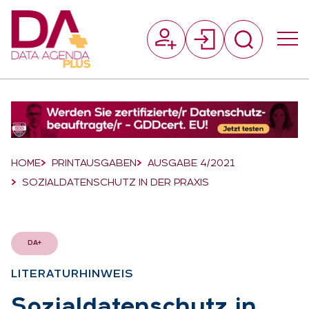
Suchfeld
Suchen
Breadcrumb-Navigation
HOME
PRINTAUSGABEN
AUSGABE 4/2021
SOZIALDATENSCHUTZ IN DER PRAXIS
DA+
LI­TE­RA­TUR­HIN­WEIS
:
So­zi­al­da­ten­schutz in