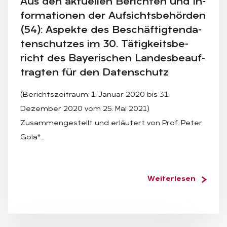
Aus den ak­tu­el­len Be­rich­ten und In­
for­ma­tio­nen der Auf­sichts­be­hör­den
(54): As­pek­te des Be­schäf­tig­ten­da­
ten­schut­zes im 30. Tä­tig­keits­be­
richt des Baye­ri­schen Lan­des­be­auf­
trag­ten für den Da­ten­schutz
(Berichtszeitraum: 1. Januar 2020 bis 31.
Dezember 2020 vom 25. Mai 2021)
Zusammengestellt und erläutert von Prof. Peter
Gola*…
Weiterlesen