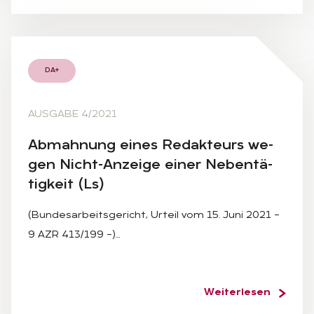
DA+
AUSGABE 4/2021
Ab­mah­nung ei­nes Re­dak­teurs we­
gen Nicht-An­zei­ge ei­ner Ne­ben­tä­
tig­keit (Ls)
(Bundesarbeitsgericht, Urteil vom 15. Juni 2021 –
9 AZR 413/199 –)…
Weiterlesen