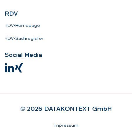
RDV
RDV-Homepage
RDV-Sachregister
So­ci­al Me­dia
© 2026 DA­TA­KON­TEXT GmbH
Rechtliches
Impressum