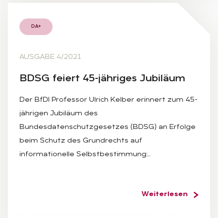
DA+
AUSGABE 4/2021
BDSG fei­ert 45-jäh­ri­ges Ju­bi­lä­um
Der BfDI Professor Ulrich Kelber erinnert zum 45-
jährigen Jubiläum des
Bundesdatenschutzgesetzes (BDSG) an Erfolge
beim Schutz des Grundrechts auf
informationelle Selbstbestimmung:…
Weiterlesen