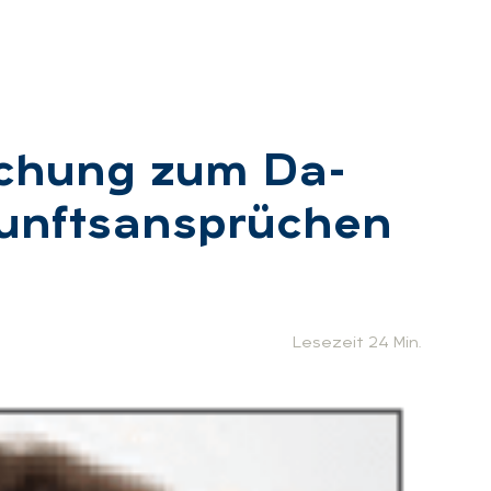
re­chung zum Da­
unfts­an­sprü­chen
:
Lesezeit 24 Min.