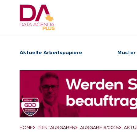
Hauptnavigation
Ak­tu­el­le Ar­beits­pa­pie­re
Muster
Suchfeld
HOME
PRINTAUSGABEN
AUSGABE 6/2015
AKTU
Breadcrumb-Navigation