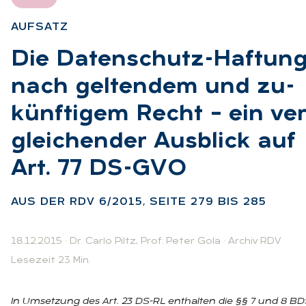
AUF­SATZ
:
Die Da­ten­schutz-Haf­tun
nach gel­ten­dem und zu­
künf­ti­gem Recht – ein ver
glei­chen­der Aus­blick auf
Art. 77 DS-GVO
:
AUS DER RDV 6/2015, SEI­TE 279 BIS 285
18.12.2015
·
Dr. Carlo Piltz
,
Prof. Peter Gola
·
Archiv RDV
Lesezeit 23 Min.
In Umsetzung des Art. 23 DS-RL enthalten die §§ 7 und 8 B