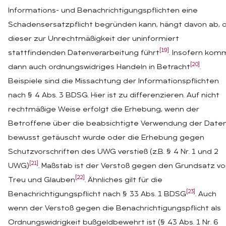
Informations- und Benachrichtigungspflichten eine
Schadensersatzpflicht begründen kann, hängt davon ab, 
dieser zur Unrechtmäßigkeit der uninformiert
[19]
stattfindenden Datenverarbeitung führt
. Insofern kom
[20]
dann auch ordnungswidriges Handeln in Betracht
.
Beispiele sind die Missachtung der Informationspflichten
nach § 4 Abs. 3 BDSG. Hier ist zu differenzieren. Auf nicht
rechtmäßige Weise erfolgt die Erhebung, wenn der
Betroffene über die beabsichtigte Verwendung der Date
bewusst getäuscht wurde oder die Erhebung gegen
Schutzvorschriften des UWG verstieß (z.B. § 4 Nr. 1 und 2
[21]
UWG)
. Maßstab ist der Verstoß gegen den Grundsatz v
[22]
Treu und Glauben
. Ähnliches gilt für die
[23]
Benachrichtigungspflicht nach § 33 Abs. 1 BDSG
. Auch
wenn der Verstoß gegen die Benachrichtigungspflicht als
Ordnungswidrigkeit bußgeldbewehrt ist (§ 43 Abs. 1 Nr. 6