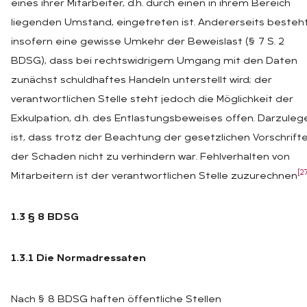
eines ihrer Mitarbeiter, d.h. durch einen in ihrem Bereich
liegenden Umstand, eingetreten ist. Andererseits besteh
insofern eine gewisse Umkehr der Beweislast (§ 7 S. 2
BDSG), dass bei rechtswidrigem Umgang mit den Daten
zunächst schuldhaftes Handeln unterstellt wird; der
verantwortlichen Stelle steht jedoch die Möglichkeit der
Exkulpation, d.h. des Entlastungsbeweises offen. Darzuleg
ist, dass trotz der Beachtung der gesetzlichen Vorschrift
der Schaden nicht zu verhindern war. Fehlverhalten von
[2
Mitarbeitern ist der verantwortlichen Stelle zuzurechnen
1.3 § 8 BDSG
1.3.1 Die Normadressaten
Nach § 8 BDSG haften öffentliche Stellen